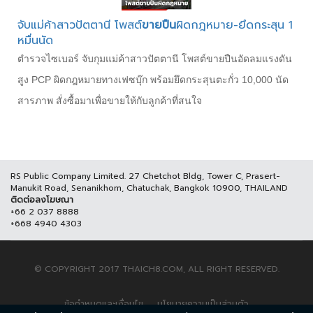
จับแม่ค้าสาวปัตตานี โพสต์
ขายปืน
ผิดกฎหมาย-ยึดกระสุน 1
หมื่นนัด
ตำรวจไซเบอร์ จับกุมแม่ค้าสาวปัตตานี โพสต์ขายปืนอัดลมแรงดัน
สูง PCP ผิดกฎหมายทางเฟซบุ๊ก พร้อมยึดกระสุนตะกั่ว 10,000 นัด
สารภาพ สั่งซื้อมาเพื่อขายให้กับลูกค้าที่สนใจ
RS Public Company Limited. 27 Chetchot Bldg, Tower C, Prasert-
Manukit Road, Senanikhom, Chatuchak, Bangkok 10900, THAILAND
ติดต่อลงโฆษณา
+66 2 037 8888
+668 4940 4303
© COPYRIGHT 2017 THAICH8.COM, ALL RIGHT RESERVED.
ข้อกำหนดและเงื่อนไข
นโยบายความเป็นส่วนตัว