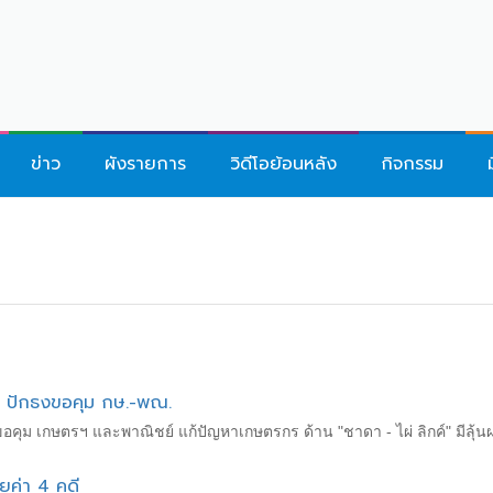
ข่าว
ผังรายการ
วิดีโอย้อนหลัง
กิจกรรม
ัส" ปักธงขอคุม กษ.-พณ.
ขอคุม เกษตรฯ และพาณิชย์ แก้ปัญหาเกษตรกร ด้าน "ชาดา - ไผ่ ลิกค์" มีลุ้นผ
ยค่า 4 คดี