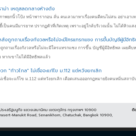
ราม่า เหตุสลดกลางห้างดัง
าภาพยกนิ้วโป้ง หน้าพารากอน ลั่น คนเลวมาหาเรื่องคนดีตนไม่สน อย่าเอาเห
ี้เป็นคนมีมารยาท ปรากฏตัวที่เกิดเหตุ เพราะอยู่ใกล้บริเวณนั้น ไม่ได้หิวแส
หลังถูกถามเรื่องกังวลหรือไม่จะมีใครแทรกแซง การขึ้นบัญชีผู้มีอิทธ
งถูกถามเรื่องกังวลหรือไม่จะมีใครแทรกแซง การขึ้น บัญชีผู้มีอิทธิพล เผยคื
ม หากเขาไม่ได้มีอิทธิพลแล้ว
ก "ก้าวไกล" ไม่เชื่อจะแก้ไข ม.112 แต่หวังยกเลิก
ม่เชื่อจะแก้ไข ม.112 แต่หวังยกเลิก เดือดเสนอออกกฎหมายยิงคนหมิ่นสถาบัน
นประเสริฐมนูกิจ แขวงเสนานิคม เขตจตุจักร กรุงเทพฯ 10900
ติ
Prasert-Manukit Road, Senanikhom, Chatuchak, Bangkok 10900,