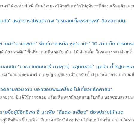
า" ด้อยค่า 4 คดี ลั่นพร้อมเจอได้ทุกที่ แต่ถ้าไปอุทัยธานีต้องเตรียมตัวแล
ม่ทนแล้ว" เหล่าดาราโพสต์ภาพ "กรมสมเด็จพระเทพฯ" ป้องสถาบัน
อข่ายค้า"ยาเสพติด" พื้นที่ภาคเหนือ ซุก"ยาบ้า" 10 ล้านเม็ด ในรถบร
ยค้า"ยาเสพติด" พื้นที่ภาคเหนือ ซุก"ยาบ้า" 10 ล้านเม็ด ในรถบรรทุกกล้วยน้ำ
 ตอบปม "นายกเทศมนตรี ต.ตลุกดู่ จ.อุทัยธานี" ถูกจับ ย้ำรัฐบาลเอา
ปม "นายกเทศมนตรี ต.ตลุกดู่ จ.อุทัยธานี" ถูกจับ ย้ำรัฐบาลเอาจริง ปราบผู้ม
ลวดลายสวยงาม บอกชอบพระเครื่อง ไม่เกี่ยวหลักศาสนา
งาม ยินดีให้ตรวจสอบ พร้อมคืนหากมีกฎหมายเรียกคืน บอกชอบสะสมพระเคร
ยชื่อผู้มีอิทธิพล จี้ มาเฟีย "สีแดง-เหลือง" ต้องปราบให้หมด
อผู้มีอิทธิพล จี้ มาเฟีย "สีแดง-เหลือง" ต้องปราบให้หมด ไม่หวั่น ป.ป.ช."ต