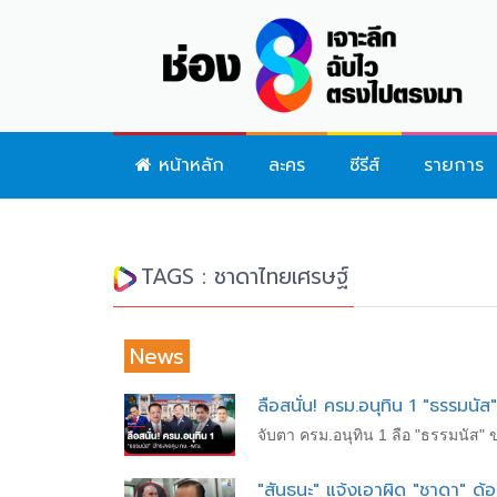
หน้าหลัก
ละคร
ซีรีส์
รายการ
TAGS : ชาดาไทยเศรษฐ์
News
ลือสนั่น! ครม.อนุทิน 1 "ธรรมน
จับตา ครม.อนุทิน 1 ลือ "ธรรมนัส" 
"สันธนะ" แจ้งเอาผิด "ชาดา" ด้อ