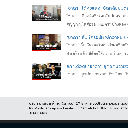
"ชาดา" โต้หิวแสง! ซัดกลับปมด
"ชาดา" เดือดจัด!! ซัดกลับปมดราม่
สัญญาณให้สื่อรอ "ผบ.ตร" ข้างหลัง ช
"ชาดา" ลั่น ใครจะใหญ่กว่าผม!! 
"ชาดา" ลั่น ใครจะใหญ่กว่าผม!! หลั
ทำเสร็จแล้ว ชี้ต้องให้ความเป็นธรร
สภาเดือด! "ชาดา" ลุกอภิปรายจว
"ชาดา" ลุกอภิปรายจวก "ก้าวไกล" ไ
บริษัท อาร์เอส จำกัด (มหาชน) 27 อาคารเชษฐโชติ ทาวเวอร์ ถน
RS Public Company Limited. 27 Chetchot Bldg, Tower C, 
THAILAND