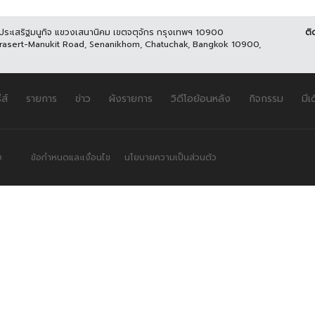
นประเสริฐมนูกิจ แขวงเสนานิคม เขตจตุจักร กรุงเทพฯ 10900
ติ
Prasert-Manukit Road, Senanikhom, Chatuchak, Bangkok 10900,
ีส์
รายการ
ข่าว
ผังรายการ
วิดีโอย้อนหลัง
กิจกรรม
มีเ
.
ข้อกำหนดและเงื่อนไข
นโยบายความเป็นส่วนตัว