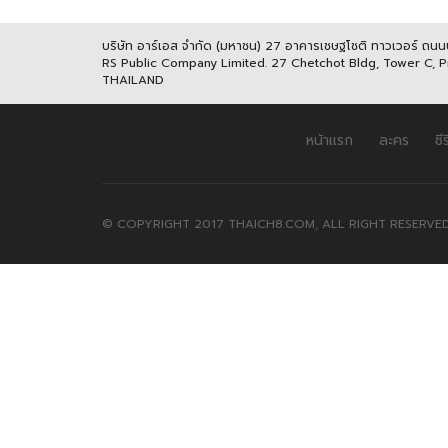
บริษัท อาร์เอส จำกัด (มหาชน) 27 อาคารเชษฐโชติ ทาวเวอร์ ถน
RS Public Company Limited. 27 Chetchot Bldg, Tower C, 
THAILAND
หน้าแรก
ละคร
ซีร
© COPYRIGHT 2017 THAICH8.COM, ALL RIGHT RESERVED