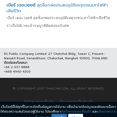
เบียร์ เดอะวอยซ์
สุดช็อกพ่อประสบอุบัติเหตุรถชนเสาไฟฟ้า
เสียชีวิต
เบียร์ เดอะวอยซ์ สุดช็อกพ่อประสบอุบัติเหตุรถชนเสาไฟฟ้าเสียชีวิต
ร่างถึงนิติเวชแล้วรอญาติติดต่อขอรับศพ
RS Public Company Limited. 27 Chetchot Bldg, Tower C, Prasert-
Manukit Road, Senanikhom, Chatuchak, Bangkok 10900, THAILAND
ติดต่อลงโฆษณา
+66 2 037 8888
+668 4940 4303
© COPYRIGHT 2017 THAICH8.COM, ALL RIGHT RESERVED.
ข้อกำหนดและเงื่อนไข
นโยบายความเป็นส่วนตัว
เว็บไซต์นี้ใช้คุกกี้ในการจัดเก็บข้อมูลการใช้งาน เพื่อนำมาปรับปรุงและพัฒนาเนื้อหา
ให้ตรงความสนใจของผู้ใช้งาน โปรดศึกษา
ข้อกำหนดและเงื่อนไข
และ
นโยบายความ