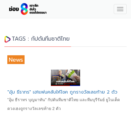
Togg
navig
TAGS : กัปตันทีมชาติไทย
News
"อุ้ม ธีราทร" เฮ!แฟนคลับให้โชค ถูกรางวัลเลขท้าย 2 ตัว
"อุ้ม ธีราทร บุญมาทัน" กัปตันทีมชาติไทย และทีมบุรีรัมย์ ยูไนเต็ด
ดวงเฮงถูกรางวัลเลขท้าย 2 ตัว