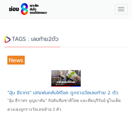
Togg
navig
TAGS : เลขท้าย2ตัว
News
"อุ้ม ธีราทร" เฮ!แฟนคลับให้โชค ถูกรางวัลเลขท้าย 2 ตัว
"อุ้ม ธีราทร บุญมาทัน" กัปตันทีมชาติไทย และทีมบุรีรัมย์ ยูไนเต็ด
ดวงเฮงถูกรางวัลเลขท้าย 2 ตัว