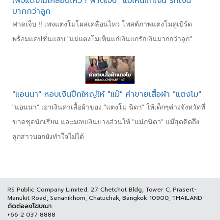
เพจแตงโมเคลื่อนไหว ! ฟาดเจ็บ "แม่เห็นแก่เงิน รักเงิน
มากกว่าลูก
ฟาดเจ็บ !! เพจแตงโมโผล่เคลื่อนไหว โพสต์ภาพแตงโมคู่เบิร์ด
พร้อมแคปชั่นแสบ "แม่แตงโมเห็นแก่เงินแกรักเงินมากกว่าลูก"
"แอนนา" หอบเงินปึกใหญ่ให้ "แม๊" ค่าขายเสื้อผ้า "แตงโม"
"แอนนา" เอาเงินค่าเสื้อผ้าของ "แตงโม นิดา" ให้เด็กๆต่างจังหวัดที่
ขาดชุดนักเรียน และมอบเงินบางส่วนให้ "แม่ภนิดา" แม๊สุดคิดถึง
ลูกสาวบอกยังทำใจไม่ได้
RS Public Company Limited. 27 Chetchot Bldg, Tower C, Prasert-
Manukit Road, Senanikhom, Chatuchak, Bangkok 10900, THAILAND
ติดต่อลงโฆษณา
+66 2 037 8888