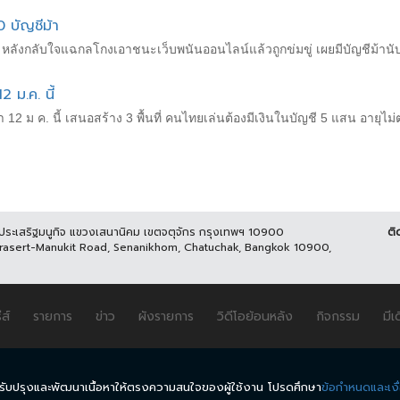
0 บัญชีม้า
ังกลับใจแฉกลโกงเอาชนะเว็บพนันออนไลน์แล้วถูกข่มขู่ เผยมีบัญชีม้านับร้
 ม.ค. นี้
 ม ค. นี้ เสนอสร้าง 3 พื้นที่ คนไทยเล่นต้องมีเงินในบัญชี 5 แสน อายุไม่ต่ำ
นประเสริฐมนูกิจ แขวงเสนานิคม เขตจตุจักร กรุงเทพฯ 10900
ติ
Prasert-Manukit Road, Senanikhom, Chatuchak, Bangkok 10900,
ีส์
รายการ
ข่าว
ผังรายการ
วิดีโอย้อนหลัง
กิจกรรม
มีเ
นำมาปรับปรุงและพัฒนาเนื้อหาให้ตรงความสนใจของผู้ใช้งาน โปรดศึกษา
ข้อกำหนดและเงื
.
ข้อกำหนดและเงื่อนไข
นโยบายความเป็นส่วนตัว