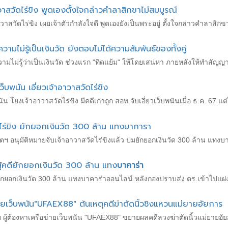
าสวัดไร่ขิง พูดเองตั้งใจกล่าวคำลาสิกขาไม่สมบูรณ์
าวาสวัดไร่ขิง เผยเจ้าตัวกำลังใจดี พูดเองยังเป็นพระอยู่ ตั้งใจกล่าวคำลาสิก
ม่รู้เป็นเงินวัด ยังตอบไม่ได้ความสัมพันธ์ของทั้งคู่
่รู้ว่าเป็นเงินวัด ช่วงแรก "ทิดแย้ม" ให้โดยเสน่หา ภายหลังให้ทำสัญญากู้ยื
พนัน เอี่ยวเจ้าอาวาสวัดไร่ขิง
ยงเจ้าอาวาสวัดไร่ขิง มีคดีเก่าถูก สอท.จับเอี่ยวเว็บพนันเมื่อ ธ.ค. 67 แต่
ไร่ขิง ยักยอกเงินวัด 300 ล้าน แทงบาการา
ริตฯ อนุมัติหมายจับเจ้าอาวาสวัดไร่ขิงแล้ว ปมยักยอกเงินวัด 300 ล้าน แทง
ู้คดียักยอกเงินวัด 300 ล้าน แทง
บาคาร่า
ดียักยอกเงินวัด 300 ล้าน แทงบาคาร่าออนไลน์ หลังกองปราบส่ง ตร.เข้าไปแฝงต
ข่ายเว็บพนัน"UFAEX88" ต้นเหตุคดีฆ่าตัดนิ้วชิงแหวนแม่ยายอัยการ
 ผู้ต้องหาเครือข่ายเว็บพนัน "UFAEX88" ขยายผลคดีลวงฆ่าตัดนิ้วแม่ยายอ