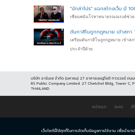
"นักล่าโปร" แฉกลโกงเว็บ มี 10
เซียนพนันโร่หาทนายรณณรงค์ช่วย หล
ดันกาสิโนถูกกฎหมาย เข้าสภา 12
เตรียมดันกาสิโนถูกกฎหมาย เข้าสภา 12
ประจำปีด้วย
บริษัท อาร์เอส จำกัด (มหาชน) 27 อาคารเชษฐโชติ ทาวเวอร์ ถน
RS Public Company Limited. 27 Chetchot Bldg, Tower C, 
THAILAND
หน้าแรก
ละคร
ซีร
เว็บไซต์นี้ใช้คุกกี้ในการจัดเก็บข้อมูลการใช้งาน เพื่อ
© COPYRIGHT 2017 THAICH8.COM, ALL RIGHT RESERVED