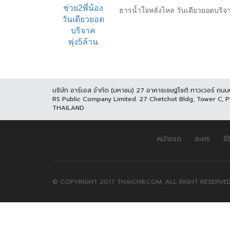
ธารน้ำใจหลั่งไหล วันเดียวยอดบริจาคพุ
บริษัท อาร์เอส จำกัด (มหาชน) 27 อาคารเชษฐโชติ ทาวเวอร์ ถน
RS Public Company Limited. 27 Chetchot Bldg, Tower C, 
THAILAND
หน้าแรก
ละคร
ซีร
© COPYRIGHT 2017 THAICH8.COM, ALL RIGHT RESERVED