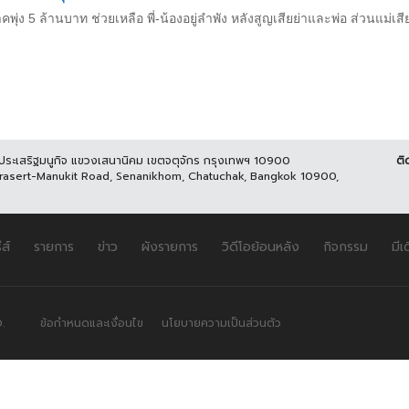
่ง 5 ล้านบาท ช่วยเหลือ พี่-น้องอยู่ลำพัง หลังสูญเสียย่าและพ่อ ส่วนแม่เสียช
นประเสริฐมนูกิจ แขวงเสนานิคม เขตจตุจักร กรุงเทพฯ 10900
ติ
Prasert-Manukit Road, Senanikhom, Chatuchak, Bangkok 10900,
ีส์
รายการ
ข่าว
ผังรายการ
วิดีโอย้อนหลัง
กิจกรรม
มีเ
.
ข้อกำหนดและเงื่อนไข
นโยบายความเป็นส่วนตัว