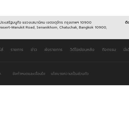
นประเสริฐมนูกิจ แขวงเสนานิคม เขตจตุจักร กรุงเทพฯ 10900
ติ
Prasert-Manukit Road, Senanikhom, Chatuchak, Bangkok 10900,
ีส์
รายการ
ข่าว
ผังรายการ
วิดีโอย้อนหลัง
กิจกรรม
มีเ
.
ข้อกำหนดและเงื่อนไข
นโยบายความเป็นส่วนตัว