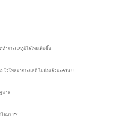
แต่ทำกระเเสภูมิใจไทยเพิ่มขึ้น
หวต่อ โวโพลมากระแสดี ไปต่อแล้วนะครับ !!
รัฐบาล
ต่ใดมา ??