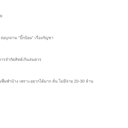
าย
่อบุกถาม "บิ๊กป้อม" เรื่องกัญชา
็นการจำกัดสิทธ์เกินสมควร
่นพึ่มพำบ้าง เพราะอยากได้มาก ลั่น ไม่มีจ่าย 20-30 ล้าน