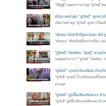
"นิพิฏฐ์" เผยอาการล่าสุด "ชูวิทย์
เปิดภาพล่าสุด "ชูวิทย์" ลูกสาว
เปิดภาพล่าสุด "ชูวิทย์" ลูกสาวโพสต์
"สันธนะ"ยันไม่ได้จุ้นหาแสง ซัด"ช
"สันธนะ" ซัดชูวิทย์ปั่นการเมือง แน
"ชูวิทย์" โพสต์ฉะ "ลุงตู่" หวง
รอยต่ออำนาจ !! "ชูวิทย์" โพสต์ฉะ "
"ชูวิทย์" บุกหน้าโรงเรียน ต้านก
"ชูวิทย์" บุกหน้าโรงเรียนเซนต์โยเ
ควบคุม
"ชูวิทย์" ปูดซื้อเสียงดินแดง อ
"ชูวิทย์" ปูดซื้อเสียงเขตดินแดง อ้