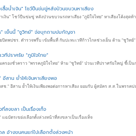
้อเสื้อน้ำเงิน" โชว์ปืนข่มขู่หลังป่วนขบวนหาเสียง
ื้อน้ำเงิน" โชว์ปืนข่มขู่ หลังป่วนขบวนรถหาเสียง "ภูมิใจไทย" หาเสียงโค้งสุดท้
ร" เย็นนี้ "ชูวิทย์" จ่อบุกถามปมกัญชา
ดพปชร. ตํารวจพรึ่บ เข้มพื้นที่ กันปะทะเวทีก้าวไกลช่วงเย็น ด้าน "ชูวิทย์" จ
เวทีปราศรัย "ภูมิใจไทย"
้มครองชั่วคราว "พรรคภูมิใจไทย" ห้าม "ชูวิทย์" ป่วนเวทีปราศรัยใหญ่ ชี้เป
." อีสาน ย้ำให้เงินหาเสียงพอ
"รทสช." อีสาน ย้ำให้เงินเพียงพอต่อการหาเสียง ยอมรับ ผู้สมัคร ส.ส.ในพรรคบ
ที่สงขลา เป็นเรื่องเท็จ
 แฉบัตรเขย่งเลือกตั้งล่วงหน้าที่สงขลาเป็นเรื่องเท็จ
ดล อ้างขนคนแก่ไปเลือกตั้งล่วงหน้า