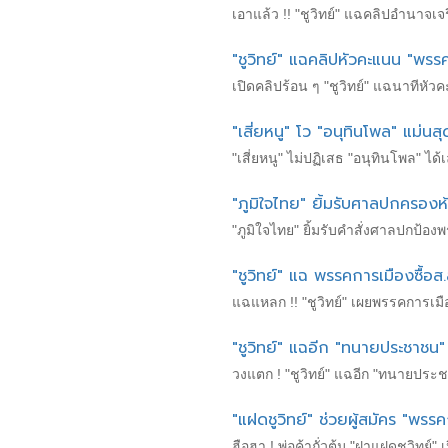
เอาแล้ว !! "ชูวิทย์" แฉคลิปอำนาจเ
"ชูวิทย์" แฉคลิปหัวคะแนน "พรรค
เปิดคลิปร้อน ๆ "ชูวิทย์" แฉนาทีหัวค
"เสี่ยหนู" โว "อนุทินโพล" แม่นสุ
"เสี่ยหนู" ไม่ปฏิเสธ "อนุทินโพล" ได้
"ภูมิใจไทย" ยิ้มรับศาลปกครองห้
"ภูมิใจไทย" ยิ้มรับคำสั่งศาลปกป้อง
"ชูวิทย์" แฉ พรรคการเมืองซื้อส
แฉแหลก !! "ชูวิทย์" เผยพรรคการเมื
"ชูวิทย์" แฉอีก "ทนายประชาชน" 
วงแตก ! "ชูวิทย์" แฉอีก "ทนายประช
"แฝดชูวิทย์" ช่วยผู้สมัคร "พรร
ฮือฮา ! พ่อค้าถั่วต้ม "ฝาแฝดชูวิทย์