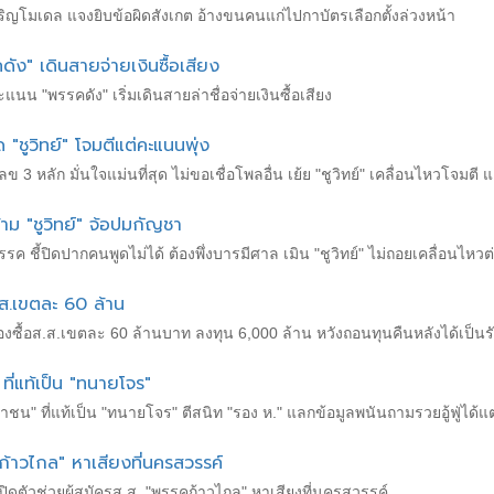
จริญโมเดล แจงยิบข้อผิดสังเกต อ้างขนคนแก่ไปกาบัตรเลือกตั้งล่วงหน้า
ดัง" เดินสายจ่ายเงินซื้อเสียง
ะแนน "พรรคดัง" เริ่มเดินสายล่าชื่อจ่ายเงินซื้อเสียง
ด "ชูวิทย์" โจมตีแต่คะแนนพุ่ง
เลข 3 หลัก มั่นใจแม่นที่สุด ไม่ขอเชื่อโพลอื่น เย้ย "ชูวิทย์" เคลื่อนไหวโจมตี 
าม "ชูวิทย์" จ้อปมกัญชา
พรรค ชี้ปิดปากคนพูดไม่ได้ ต้องพึ่งบารมีศาล เมิน "ชูวิทย์" ไม่ถอยเคลื่อนไ
.ส.เขตละ 60 ล้าน
องซื้อส.ส.เขตละ 60 ล้านบาท ลงทุน 6,000 ล้าน หวังถอนทุนคืนหลังได้เป็น
ที่แท้เป็น "ทนายโจร"
าชน" ที่แท้เป็น "ทนายโจร" ตีสนิท "รอง ห." แลกข้อมูลพนันถามรวยอู้ฟู่ได้แ
คก้าวไกล" หาเสียงที่นครสวรรค์
" เปิดตัวช่วยผู้สมัครส.ส. "พรรคก้าวไกล" หาเสียงที่นครสวรรค์