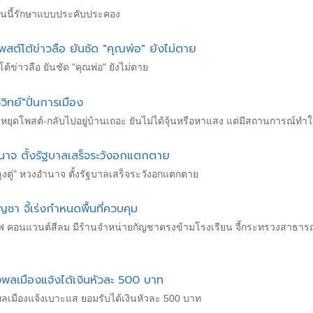
" ตอนนี้รักษาแบบประคับประคอง
โพสต์โต้ข่าวลือ ยันชัด "คุณพ่อ" ยังไม่ตาย
โต้ข่าวลือ ยันชัด "คุณพ่อ" ยังไม่ตาย
ูวิทย์"ปั่นการเมือง
ะหยุดโพสต์-กลับไปอยู่บ้านเถอะ ยันไม่ได้จุ้นหรือหาแสง แต่มีสถานการณ์ทำให
อำนาจ ตั้งรัฐบาลเสร็จระวังอกแตกตาย
ลุงตู่" หวงอำนาจ ตั้งรัฐบาลเสร็จระวังอกแตกตาย
ัญชา จี้เร่งกำหนดพื้นที่ควบคุม
ซฟ คอนแวนต์สีลม มีร้านจำหน่ายกัญชาตรงข้ามโรงเรียน จี้กระทรวงสาธารณสุข
้างพลเมืองแจ้งได้เงินหัวละ 500 บาท
างพลเมืองแจ้งเบาะแส ยอมรับได้เงินหัวละ 500 บาท