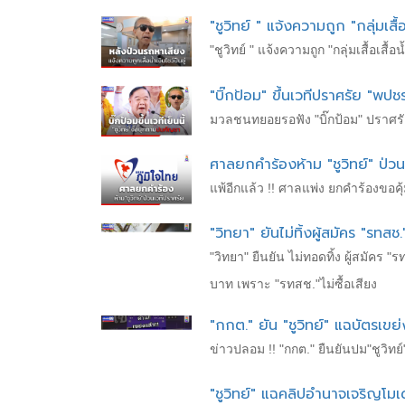
"ชูวิทย์ " แจ้งความถูก "กลุ่มเสื
"ชูวิทย์ " แจ้งความถูก "กลุ่มเสื้อเส
"บิ๊กป้อม" ขึ้นเวทีปราศรัย "พปช
มวลชนทยอยรอฟัง "บิ๊กป้อม" ปราศรัยปิ
ศาลยกคำร้องห้าม "ชูวิทย์" ป่วน
แพ้อีกแล้ว !! ศาลแพ่ง ยกคำร้องขอคุ
"วิทยา" ยันไม่ทิ้งผู้สมัคร "รทสช
"วิทยา" ยืนยัน ไม่ทอดทิ้ง ผู้สมัคร 
บาท เพราะ "รทสช."ไม่ซื้อเสียง
"กกต." ยัน "ชูวิทย์" แฉบัตรเขย่ง
ข่าวปลอม !! "กกต." ยืนยันปม"ชูวิทย์"
"ชูวิทย์" แฉคลิปอำนาจเจริญโมเ