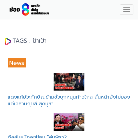
Togg
navig
TAGS : ป้าเป้า
News
แดงแท้ยัวะทักษิณข้ามขั้วบุกหนุนก้าวไกล ลั่นหน้ายังไม่มอง
แต่เคสามถุยส์ สุดบูชา
ดีลลับผนึกลุงป้อม โค่นพิธา?