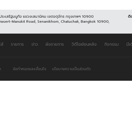
นประเสริฐมนูกิจ แขวงเสนานิคม เขตจตุจักร กรุงเทพฯ 10900
ติ
Prasert-Manukit Road, Senanikhom, Chatuchak, Bangkok 10900,
ีส์
รายการ
ข่าว
ผังรายการ
วิดีโอย้อนหลัง
กิจกรรม
มีเ
.
ข้อกำหนดและเงื่อนไข
นโยบายความเป็นส่วนตัว