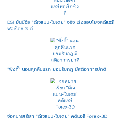
DSI ยันมีชื่อ "ดีเจแมน-ใบเตย" จริง เร่งสอบโยงคดี
แชร์
ฟอเร็กซ์ 3 ดี
"พิ้งกี้" นอนคุกคืนแรก ยอมรับกฎ มีสติอาการปกติ
จ่อหมายเรียก "ดีเจแมน-ใบเตย" คดี
แชร์
Forex-3D