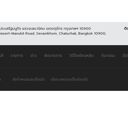
นประเสริฐมนูกิจ แขวงเสนานิคม เขตจตุจักร กรุงเทพฯ 10900
ติ
Prasert-Manukit Road, Senanikhom, Chatuchak, Bangkok 10900,
ีส์
รายการ
ข่าว
ผังรายการ
วิดีโอย้อนหลัง
กิจกรรม
มีเ
.
ข้อกำหนดและเงื่อนไข
นโยบายความเป็นส่วนตัว