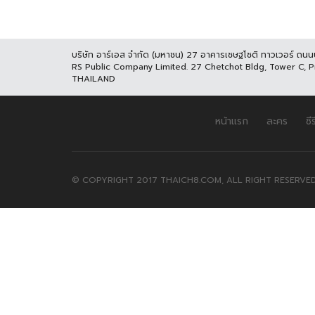
บริษัท อาร์เอส จำกัด (มหาชน) 27 อาคารเชษฐโชติ ทาวเวอร์ ถน
RS Public Company Limited. 27 Chetchot Bldg, Tower C, 
THAILAND
หน้าแรก
ละคร
ซีร
© COPYRIGHT 2017 THAICH8.COM, ALL RIGHT RESERVED