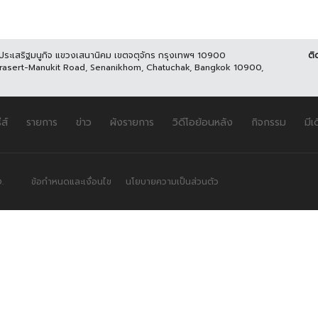
นประเสริฐมนูกิจ แขวงเสนานิคม เขตจตุจักร กรุงเทพฯ 10900
ติ
Prasert-Manukit Road, Senanikhom, Chatuchak, Bangkok 10900,
ีส์
รายการ
ข่าว
ผังรายการ
วิดีโอย้อนหลัง
กิจกรรม
มีเ
.
ข้อกำหนดและเงื่อนไข
นโยบายความเป็นส่วนตัว