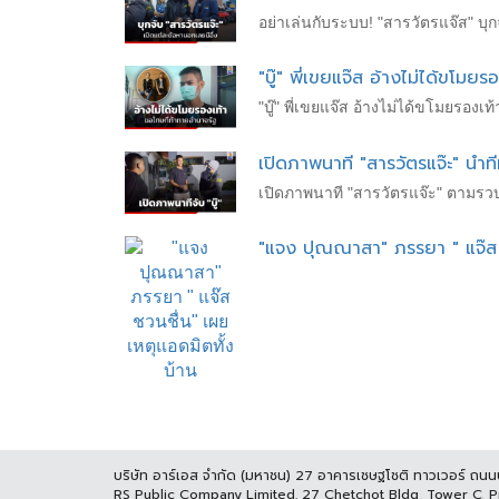
อย่าเล่นกับระบบ! "สารวัตรแจ๊ส" บุก
"บู๊" พี่เขยแจ๊ส อ้างไม่ได้ขโมย
"บู๊" พี่เขยแจ๊ส อ้างไม่ได้ขโมยรอง
เปิดภาพนาที "สารวัตรแจ๊ะ" นำทีมจ
เปิดภาพนาที "สารวัตรแจ๊ะ" ตามรวบ "
"แจง ปุณณาสา" ภรรยา " แจ๊ส ช
บริษัท อาร์เอส จำกัด (มหาชน) 27 อาคารเชษฐโชติ ทาวเวอร์ ถน
RS Public Company Limited. 27 Chetchot Bldg, Tower C, 