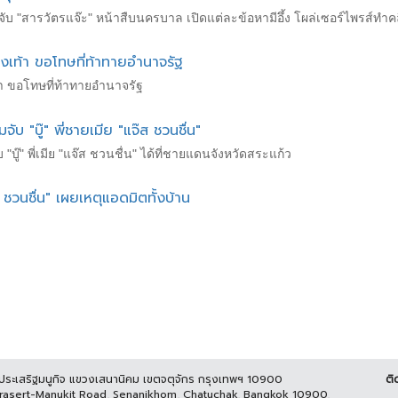
จับ "สารวัตรแจ๊ะ" หน้าสืบนครบาล เปิดแต่ละข้อหามีอึ้ง โผล่เซอร์ไพรส์ทำค
รองเท้า ขอโทษที่ท้าทายอำนาจรัฐ
เท้า ขอโทษที่ท้าทายอำนาจรัฐ
ับ "บู๊" พี่ชายเมีย "แจ๊ส ชวนชื่น"
บู๊" พี่เมีย "แจ๊ส ชวนชื่น" ได้ที่ชายแดนจังหวัดสระแก้ว
วนชื่น" เผยเหตุแอดมิตทั้งบ้าน
นประเสริฐมนูกิจ แขวงเสนานิคม เขตจตุจักร กรุงเทพฯ 10900
ติ
Prasert-Manukit Road, Senanikhom, Chatuchak, Bangkok 10900,