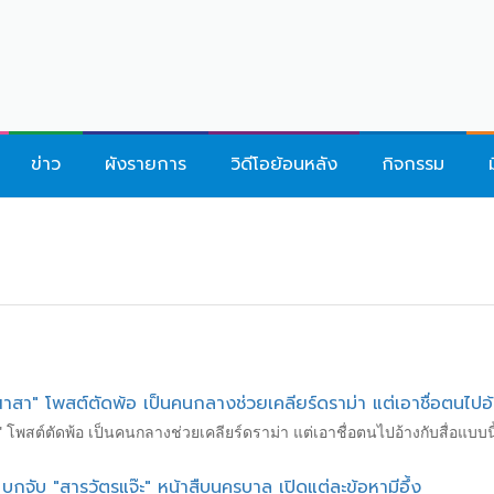
ข่าว
ผังรายการ
วิดีโอย้อนหลัง
กิจกรรม
สา" โพสต์ตัดพ้อ เป็นคนกลางช่วยเคลียร์ดราม่า แต่เอาชื่อตนไปอ้าง
โพสต์ตัดพ้อ เป็นคนกลางช่วยเคลียร์ดราม่า แต่เอาชื่อตนไปอ้างกับสื่อแบบนี้
บุกจับ "สารวัตรแจ๊ะ" หน้าสืบนครบาล เปิดแต่ละข้อหามีอึ้ง