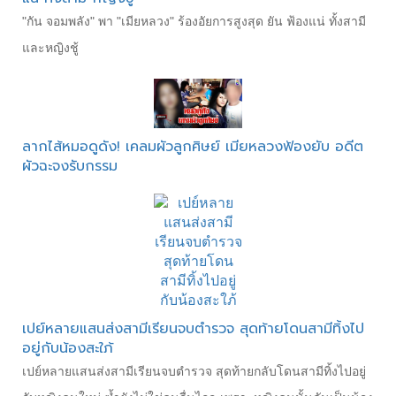
"กัน จอมพลัง" พา "เมียหลวง" ร้องอัยการสูงสุด ยัน ฟ้องแน่ ทั้งสามี
และหญิงชู้
ลากไส้หมอดูดัง! เคลมผัวลูกศิษย์ เมียหลวงฟ้องยับ อดีต
ผัวฉะจงรับกรรม
เปย์หลายแสนส่งสามีเรียนจบตำรวจ สุดท้ายโดนสามีทิ้งไป
อยู่กับน้องสะใภ้
เปย์หลายแสนส่งสามีเรียนจบตำรวจ สุดท้ายกลับโดนสามีทิ้งไปอยู่