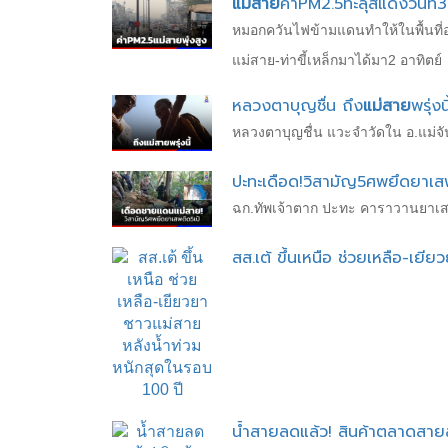
แม่สาย
ค่าPM2.5ทะลุสีแดงวันที่3
หมอกควันไฟข้ามแดนทำให้ในพื้นที่อ.แ
แม่สาย-ท่าขี้เหล็กมาได้มา2 อาทิตย์
หลวงตาบุญชื่น ถึง
แม่สาย
พรุ่งนี
หลวงตาบุญชื่น แวะจำวัดใน อ.แม่จัน 
ปะทะเดือด!วิสามัญ5ศพยึดยาเสพ
ฉก.ทัพเจ้าตาก ปะทะ คาราวานยาเสพ
สส.เต้ ขึ้นเหนือ ช่วยเหลือ-เยีย
น้ำสายลดแล้ว! สินค้าตลาดสา