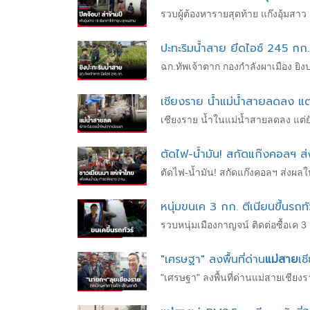
รวบผู้ต้องหารายสุดท้าย แก๊งอุ้มสา
ปะทะริมน้ำสาย ยึดไอซ์ 245 กก.
ฉก.ทัพเจ้าตาก กองกำลังผาเมือง ยิง
เชียงราย น้ำแม่น้ำสายลดลง แต่ย
เชียงราย น้ำในแม่น้ำสายลดลง แต่ยั
ตัดไฟ-น้ำมัน! สกัดแก๊งคอลฯ ส
ตัดไฟ-น้ำมัน! สกัดแก๊งคอลฯ ส่งผลใ
หนุ่มขนเค 3 กก. ตีเนียนขึ้นรถทั
รวบหนุ่มเมืองกาญจน์ ติดต่อซื้อเค 3 
"เศรษฐา" ลงพื้นที่ด่าน
แม่สาย
เช
"เศรษฐา" ลงพื้นที่ด่านแม่สายเชียง