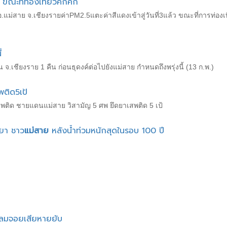
 ขณะที่ท่องเที่ยวคึกคัก
ม่สาย จ.เชียงรายค่าPM2.5แตะค่าสีแดงเข้าสู่วันที่3แล้ว ขณะที่การท่องเที่
้
จ.เชียงราย 1 คืน ก่อนธุดงค์ต่อไปยังแม่สาย กำหนดถึงพรุ่งนี้ (13 ก.พ.)
ติด5เป้
ติด ชายแดนแม่สาย วิสามัญ 5 ศพ ยึดยาเสพติด 5 เป้
วยา ชาว
แม่สาย
หลังน้ำท่วมหนักสุดในรอบ 100 ปี
ยลมจอยเสียหายยับ