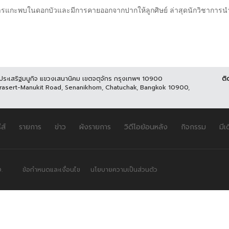
การแกะพบในดอกบัวและมีการคายออกจากปากให้ลูกศิษย์ ล่าสุดนักวิชาการนำม
นประเสริฐมนูกิจ แขวงเสนานิคม เขตจตุจักร กรุงเทพฯ 10900
ติ
Prasert-Manukit Road, Senanikhom, Chatuchak, Bangkok 10900,
ีส์
รายการ
ข่าว
ผังรายการ
วิดีโอย้อนหลัง
กิจกรรม
มีเ
.
ข้อกำหนดและเงื่อนไข
นโยบายความเป็นส่วนตัว