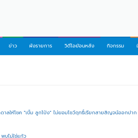
ข่าว
ผังรายการ
วิดีโอย้อนหลัง
กิจกรรม
าลให้โชค "เบิ้ม ลูกโป่ง" ไม่ยอมโชว์ฤทธิ์เรียกสายสิญจน์ออกปาก
พบไม่ใช่แก้ว