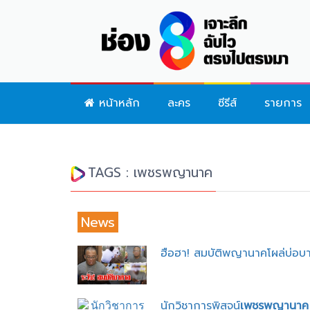
หน้าหลัก
ละคร
ซีรีส์
รายการ
TAGS : เพชรพญานาค
News
ฮือฮา! สมบัติพญานาคโผล่บ่อบาด
นักวิชาการพิสูจน์
เพชรพญานาค