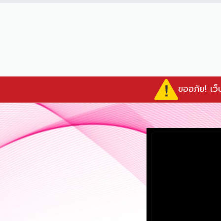
ขออภัย! เว