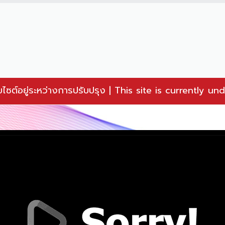
็บไซต์อยู่ระหว่างการปรับปรุง | This site is currently 