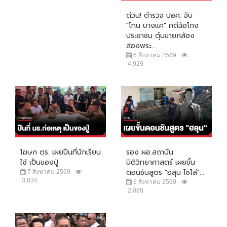
ด่วน! ตำรวจ ปอศ. จับ
"โทน บางแค" คดีฉ้อโกง
ประชาชน ตุ๋นขายกล้อง
ส่องพระ...
6 สิงหาคม 2569
4,929
โฆษก ตร. เผยปืนที่นักเรียน
รอง ผอ.สถาบัน
ใช้ เป็นของปู่
นิติวิทยาศาสตร์ เผยขั้น
ตอนชันสูตร "ฮลุน โซโล่"...
7 สิงหาคม 2569
3,634
6 สิงหาคม 2569
2,088