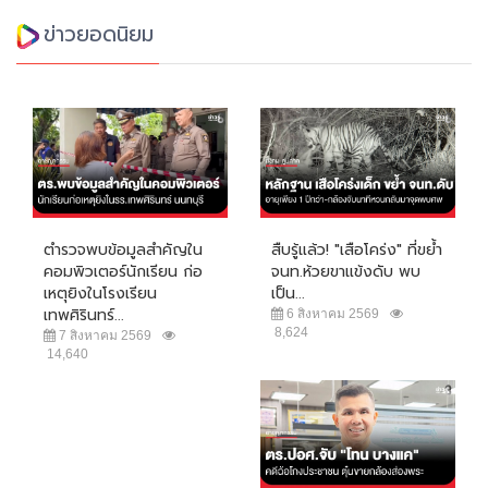
ข่าวยอดนิยม
ตำรวจพบข้อมูลสำคัญใน
สืบรู้แล้ว! "เสือโคร่ง" ที่ขย้ำ
คอมพิวเตอร์นักเรียน ก่อ
จนท.ห้วยขาแข้งดับ พบ
เหตุยิงในโรงเรียน
เป็น...
เทพศิรินทร์...
6 สิงหาคม 2569
8,624
7 สิงหาคม 2569
14,640