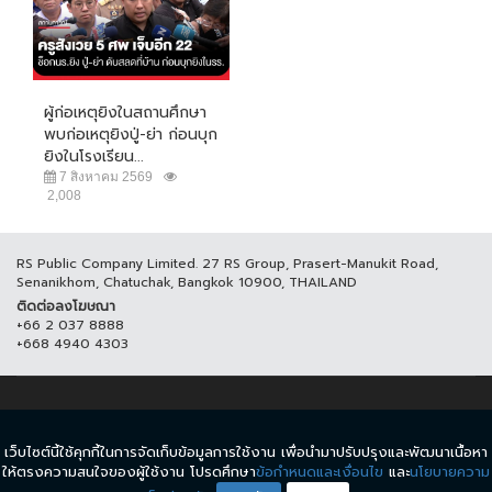
ผู้ก่อเหตุยิงในสถานศึกษา
พบก่อเหตุยิงปู่-ย่า ก่อนบุก
ยิงในโรงเรียน...
7 สิงหาคม 2569
2,008
RS Public Company Limited. 27 RS Group, Prasert-Manukit Road,
Senanikhom, Chatuchak, Bangkok 10900, THAILAND
ติดต่อลงโฆษณา
+66 2 037 8888
+668 4940 4303
© COPYRIGHT 2017 THAICH8.COM, ALL RIGHT RESERVED.
เว็บไซต์นี้ใช้คุกกี้ในการจัดเก็บข้อมูลการใช้งาน เพื่อนำมาปรับปรุงและพัฒนาเนื้อหา
ข้อกำหนดและเงื่อนไข
นโยบายความเป็นส่วนตัว
ให้ตรงความสนใจของผู้ใช้งาน โปรดศึกษา
ข้อกำหนดและเงื่อนไข
และ
นโยบายความ