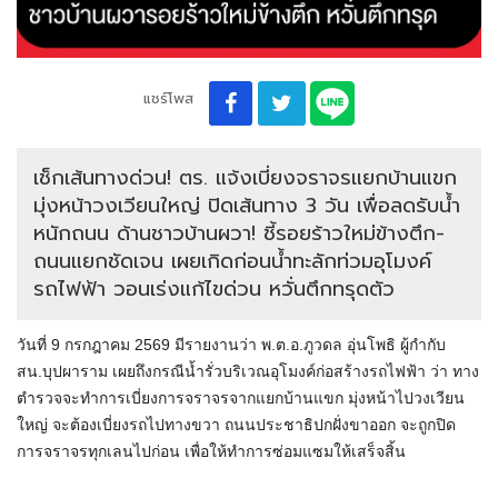
แชร์โพส
เช็กเส้นทางด่วน! ตร. แจ้งเบี่ยงจราจรแยกบ้านแขก
มุ่งหน้าวงเวียนใหญ่ ปิดเส้นทาง 3 วัน เพื่อลดรับน้ำ
หนักถนน ด้านชาวบ้านผวา! ชี้รอยร้าวใหม่ข้างตึก-
ถนนแยกชัดเจน เผยเกิดก่อนน้ำทะลักท่วมอุโมงค์
รถไฟฟ้า วอนเร่งแก้ไขด่วน หวั่นตึกทรุดตัว
วันที่ 9 กรกฎาคม 2569 มีรายงานว่า พ.ต.อ.ภูวดล อุ่นโพธิ ผู้กำกับ
สน.บุปผาราม เผยถึงกรณีน้ำรั่วบริเวณอุโมงค์ก่อสร้างรถไฟฟ้า ว่า ทาง
ตำรวจจะทำการเบี่ยงการจราจรจากแยกบ้านแขก มุ่งหน้าไปวงเวียน
ใหญ่ จะต้องเบี่ยงรถไปทางขวา ถนนประชาธิปกฝั่งขาออก จะถูกปิด
การจราจรทุกเลนไปก่อน เพื่อให้ทำการซ่อมแซมให้เสร็จสิ้น