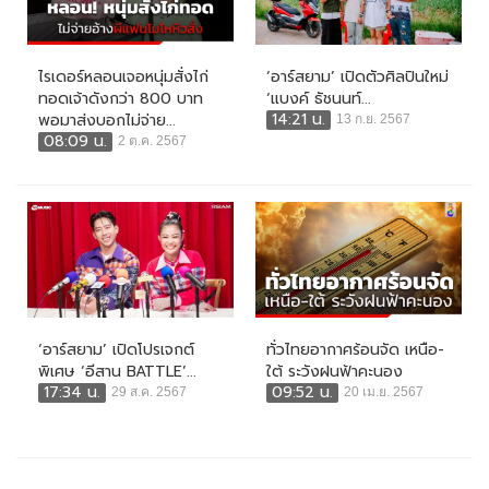
ไรเดอร์หลอนเจอหนุ่มสั่งไก่
‘อาร์สยาม’ เปิดตัวศิลปินใหม่
ทอดเจ้าดังกว่า 800 บาท
‘แบงค์ ธัชนนท์...
14:21 น.
พอมาส่งบอกไม่จ่าย...
13 ก.ย. 2567
08:09 น.
2 ต.ค. 2567
‘อาร์สยาม’ เปิดโปรเจกต์
ทั่วไทยอากาศร้อนจัด เหนือ-
พิเศษ ‘อีสาน BATTLE’...
ใต้ ระวังฝนฟ้าคะนอง
17:34 น.
09:52 น.
29 ส.ค. 2567
20 เม.ย. 2567