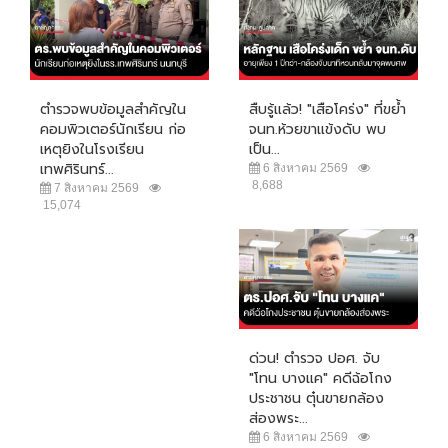
ตำรวจพบข้อมูลสำคัญใน
สืบรู้แล้ว! "เสือโคร่ง" ที่ขย้ำ
คอมพิวเตอร์นักเรียน ก่อ
จนท.ห้วยขาแข้งดับ พบ
เหตุยิงในโรงเรียน
เป็น...
เทพศิรินทร์...
6 สิงหาคม 2569
8,688
7 สิงหาคม 2569
15,074
ด่วน! ตำรวจ ปอศ. จับ
"โทน บางแค" คดีฉ้อโกง
ประชาชน ตุ๋นขายกล้อง
ส่องพระ...
6 สิงหาคม 2569