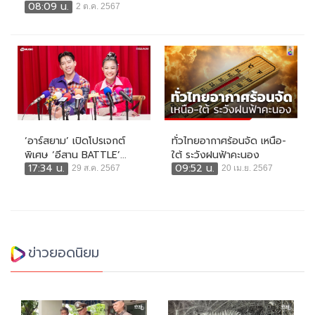
08:09 น.
2 ต.ค. 2567
‘อาร์สยาม’ เปิดโปรเจกต์
ทั่วไทยอากาศร้อนจัด เหนือ-
พิเศษ ‘อีสาน BATTLE’...
ใต้ ระวังฝนฟ้าคะนอง
17:34 น.
09:52 น.
29 ส.ค. 2567
20 เม.ย. 2567
ข่าวยอดนิยม