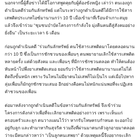
นอกจากนี้ผู้สื่อข่าวได้มีโอกาสพูดคุยกับผู้ต้องขังหญิง เล่าว่า ตนเองถูก
ดำเนินคดีร่วมกันลักทรัพย์ แต่ในระหว่างถูกดำเนินคดีได้มีการใช้สาร
เสพติดประเภทไอซ์มานานกว่า 10 ปี เมื่อเข้ามาที่เรือนจำเกาะสมุย
แล้วจึงเข้าร่วม “ชุมชนบำบัดโครงการกำลังใจ มุ่งคืนคนดีสู่สังคมอย่าง
ยั่งยืน” เป็นระยะเวลา 6 เดือน
ก่อนถูกดำเนินคดี “ร่วมกันลักทรัพย์ ตนใช้สารเสพติดมาโดยตลอดนาน
กว่า 10 ปี ซึ่งเป็นการชักชวนของเพื่อนๆ ตนพยายามเลิกใช้สารเสพติด
หลายครั้ง แต่ด้วยสังคม และเพื่อนๆ ที่มีการชักชวนตลอด ทำให้ตนต้อง
หันหน้าไปพึ่งยาเสพติดเสมอ ยอมรับว่าใช้สารเสพติดมานานแต่ไม่ได้
ติดถึงขั้นหนัก เพราะวันไหนไม่มียาตนไม่เสพก็ไม่เป็นไร แต่เมื่อไปหาก
ลุ่มเพื่อนก็มักถูกชักชวนเสมอ อีกอย่างคือคนไม่หนักแน่นพอที่จะปฏิเสธ
คำชวนของเพื่อน
ต่อมาหลังจากถูกดำเนินคดีในข้อหาร่วมกันลักทรัพย์ จึงเข้าร่วม
โครงการดังกล่าวเพื่อที่จะเลิกยาเสพติดอย่างถาวร เพราะเห็นแก่
ครอบครัวและลูก ตนวางแผนไว้ว่า หากรับโทษครบกำหนด จะออกไป
อยู่กับลูก และทำมาหากินสุจริต รวมถึงที่ผ่านมาตนกลัวลูกอายมาตลอด
ว่าจะมีคนกล่าวหาว่า "เป็นลูกคนเสพยา" ด้วยเหตุผลนี้จึงอยากจะเลิก