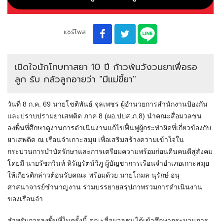
แชร์โพส
เปิดใจนักโทษทาสยา 10 ปี ก้าวพ้นวังวนยาเพื่อรอ
ลูก รับ กลัวลูกอายว่า "มีแม่ขี้ยา"
วันที่ 8 ก.ค. 69 นายโชติพันธ์ จุลเพชร ผู้อำนวยการสำนักงานป้องกัน
และปราบปรามยาเสพติด ภาค 8 (ผอ.ปปส.ภ.8) นำคณะสื่อมวลชน
ลงพื้นที่ศึกษาดูงานการดำเนินงานแก้ไขฟื้นฟูผู้กระทำผิดที่เกี่ยวข้องกับ
ยาเสพติด ณ เรือนจำเกาะสมุย เพื่อเสริมสร้างความเข้าใจใน
กระบวนการบำบัดรักษาและการเตรียมความพร้อมก่อนคืนคนดีสู่สังคม
โดยมี นายรัชกวินท์ หิรัญรัตน์วิภู ผู้บัญชาการเรือนจำอำเภอเกาะสมุย
ให้เกียรติกล่าวต้อนรับคณะ พร้อมด้วย นายโกมล นุรักษ์ อนุ
ศาสนาจารย์ชำนาญงาน ร่วมบรรยายสรุปภาพรวมการดำเนินงาน
ของเรือนจำ
สำหรับการลงพื้นที่ในครั้งนี้ คณะสื่อมวลชนได้เข้าศึกษากระบวนการ