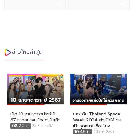
ข่าวใหม่ล่าสุด
เปิด 10 ฉายาดาราประจำปี
ยกระดับ Thailand Space
67 จากสมาคมนักข่าวบันเทิง
Week 2024 ตั้งเป้าให้ไทย
08:24 น.
เป็นจุดหมายเชื่อมโยง...
23 ธ.ค. 2567
10:46 น.
10 ต.ค. 2567