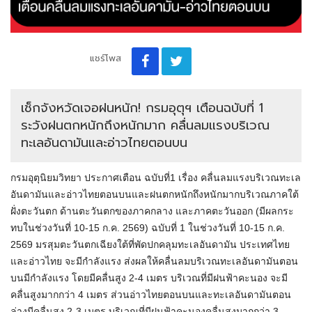
แชร์โพส
เช็กจังหวัดเจอฝนหนัก! กรมอุตุฯ เตือนฉบับที่ 1
ระวังฝนตกหนักถึงหนักมาก คลื่นลมแรงบริเวณ
ทะเลอันดามันและอ่าวไทยตอนบน
กรมอุตุนิยมวิทยา ประกาศเตือน ฉบับที่1 เรื่อง คลื่นลมแรงบริเวณทะเล
อันดามันและอ่าวไทยตอนบนและฝนตกหนักถึงหนักมากบริเวณภาคใต้
ฝั่งตะวันตก ด้านตะวันตกของภาคกลาง และภาคตะวันออก (มีผลกระ
ทบในช่วงวันที่ 10-15 ก.ค. 2569) ฉบับที่ 1 ในช่วงวันที่ 10-15 ก.ค.
2569 มรสุมตะวันตกเฉียงใต้ที่พัดปกคลุมทะเลอันดามัน ประเทศไทย
และอ่าวไทย จะมีกำลังแรง ส่งผลให้คลื่นลมบริเวณทะเลอันดามันตอน
บนมีกำลังแรง โดยมีคลื่นสูง 2-4 เมตร บริเวณที่มีฝนฟ้าคะนอง จะมี
คลื่นสูงมากกว่า 4 เมตร ส่วนอ่าวไทยตอนบนและทะเลอันดามันตอน
ล่างมีคลื่นสูง 2-3 เมตร บริเวณที่มีฝนฟ้าคะนองคลื่นสูงมากกว่า 3