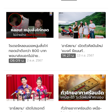
ไรเดอร์หลอนเจอหนุ่มสั่งไก่
‘อาร์สยาม’ เปิดตัวศิลปินใหม่
ทอดเจ้าดังกว่า 800 บาท
‘แบงค์ ธัชนนท์...
14:21 น.
พอมาส่งบอกไม่จ่าย...
13 ก.ย. 2567
08:09 น.
2 ต.ค. 2567
‘อาร์สยาม’ เปิดโปรเจกต์
ทั่วไทยอากาศร้อนจัด เหนือ-