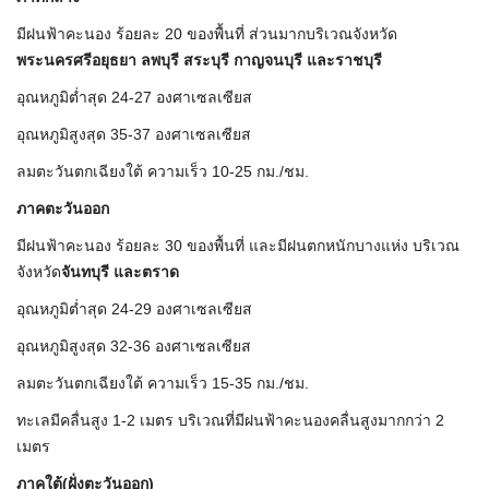
มีฝนฟ้าคะนอง ร้อยละ 20 ของพื้นที่ ส่วนมากบริเวณจังหวัด
พระนครศรีอยุธยา ลพบุรี สระบุรี กาญจนบุรี และราชบุรี
อุณหภูมิต่ำสุด 24-27 องศาเซลเซียส
อุณหภูมิสูงสุด 35-37 องศาเซลเซียส
ลมตะวันตกเฉียงใต้ ความเร็ว 10-25 กม./ชม.
ภาคตะวันออก
มีฝนฟ้าคะนอง ร้อยละ 30 ของพื้นที่ และมีฝนตกหนักบางแห่ง บริเวณ
จังหวัด
จันทบุรี และตราด
อุณหภูมิต่ำสุด 24-29 องศาเซลเซียส
อุณหภูมิสูงสุด 32-36 องศาเซลเซียส
ลมตะวันตกเฉียงใต้ ความเร็ว 15-35 กม./ชม.
ทะเลมีคลื่นสูง 1-2 เมตร บริเวณที่มีฝนฟ้าคะนองคลื่นสูงมากกว่า 2
เมตร
ภาคใต้(ฝั่งตะวันออก)