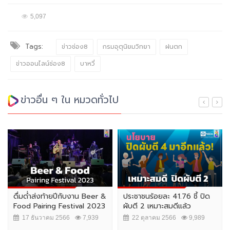
5,097
Tags:
ข่าวช่อง8
กรมอุตุนิยมวิทยา
ฝนตก
ข่าวออนไลน์ช่อง8
บาหวี่
ข่าวอื่น ๆ ใน หมวดทั่วไป
ดื่มด่ำส่งท้ายปีกับงาน Beer &
ประชาชนร้อยละ 41.76 ชี้ ปิด
Food Pairing Festival 2023
ผับตี 2 เหมาะสมดีแล้ว
17 ธันวาคม 2566
7,939
22 ตุลาคม 2566
9,989