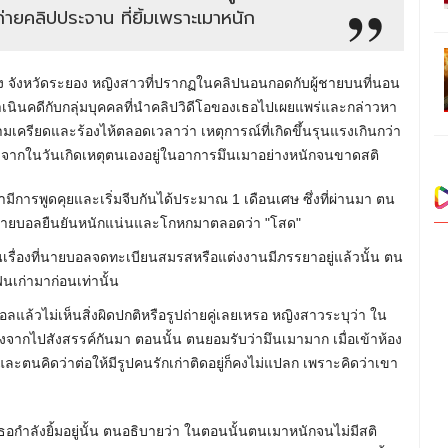
ายคลิปประจาน ที่ยิ้มเพราะเมาหนัก
ง จังหวัดระยอง หญิงสาวที่ปรากฏในคลิปนอนกอดกับผู้ชายบนที่นอน
เนินคดีกับกลุ่มบุคคลที่นำคลิปวิดีโอของเธอไปเผยแพร่และกล่าวหา
ามเครียดและร้องไห้ตลอดเวลาว่า เหตุการณ์ที่เกิดขึ้นรุนแรงเกินกว่า
นื่องจากในวันเกิดเหตุตนเองอยู่ในอาการมึนเมาอย่างหนักจนขาดสติ
มามีการพูดคุยและเริ่มจีบกันได้ประมาณ 1 เดือนเศษ ซึ่งที่ผ่านมา ตน
ต่นายบอลยืนยันหนักแน่นและโกหกมาตลอดว่า "โสด"
เรื่องที่นายบอลจดทะเบียนสมรสหรือแต่งงานมีภรรยาอยู่แล้วนั้น ตน
นเก่ามาก่อนเท่านั้น
อลแล้วไม่เห็นสิ่งผิดปกติหรือรูปถ่ายคู่เลยเหรอ หญิงสาวระบุว่า ใน
งจากไปสังสรรค์กันมา ตอนนั้น ตนยอมรับว่ามึนเมามาก เมื่อเข้าห้อง
และตนคิดว่าต่อให้มีรูปคนรักเก่าติดอยู่ก็คงไม่แปลก เพราะคิดว่าเขา
ธอกำลังยิ้มอยู่นั้น ตนอธิบายว่า ในตอนนั้นตนเมาหนักจนไม่มีสติ