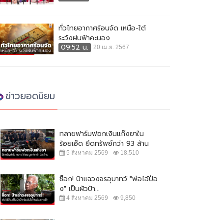
ทั่วไทยอากาศร้อนจัด เหนือ-ใต้
ระวังฝนฟ้าคะนอง
09:52 น.
20 เม.ย. 2567
ข่าวยอดนิยม
ทลายฟาร์มฟอกเงินแก๊งยาใน
ร้อยเอ็ด ยึดทรัพย์กว่า 93 ล้าน
5 สิงหาคม 2569
18,510
ช็อก! ป้าแฉวงจรอุบาทว์ "พ่อไอ้ป๋อ
ง" เป็นผัวป้า...
4 สิงหาคม 2569
9,850