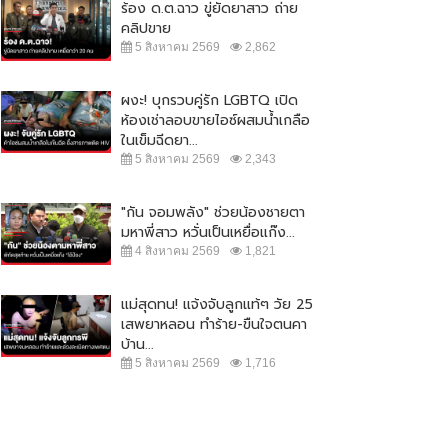
ร้อง ด.ต.ฉาว ขู่ยัดยาสาว ถ่าย
คลิปขาย
5 สิงหาคม 2569
2,862
ผงะ! บุกรวบคู่รัก LGBTQ เปิด
ห้องเช่าลอบขายไอซ์ผสมน้ำเกลือ
ในเข็มฉีดยา...
5 สิงหาคม 2569
2,343
"กัน จอมพลัง" ช่วยน้องชายตา
มหาพี่สาว หวั่นเป็นเหยื่อแก๊ง...
4 สิงหาคม 2569
1,821
แม่สุดทน! แจ้งจับลูกแท้ๆ วัย 25
เสพยาหลอน ทำร้าย-ขืนใจตนคา
บ้าน...
5 สิงหาคม 2569
1,716