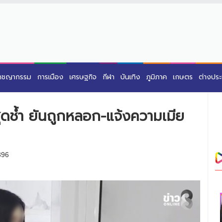
าชญากรรม
การเมือง
เศรษฐกิจ
กีฬา
บันเทิง
ภูมิภาค
เกษตร
ต่างปร
ุดช้ำ ยันถูกหลอก-แจ้งความเมีย
396