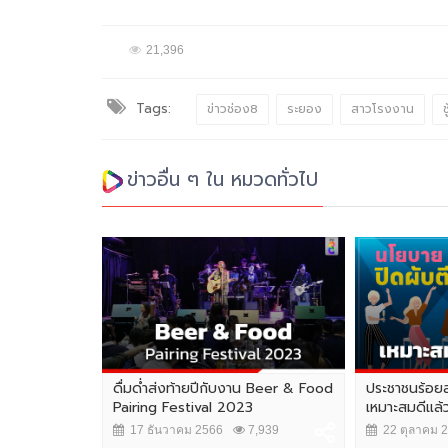
21,396
Tags:
ข่าวช่อง8
ระยอง
สาวโรงงาน
ช
ข่าวอื่น ๆ ใน หมวดทั่วไป
ือ-ใต้ ระวัง
ดื่มด่ำส่งท้ายปีกับงาน Beer & Food
ประชาชนร้อยละ
Pairing Festival 2023
เหมาะสมดีแล้
0,775
17 ธันวาคม 2566
7,939
22 ตุลาคม 