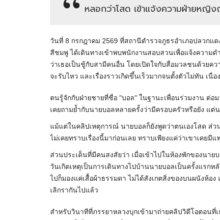
หลอกว่าโสด เข้าแจ้งความฝ่ายหญิงถ่
วันที่ 8 กรกฎาคม 2569 ที่สถานีตำรวจภูธรอำเภอปลวกแด
สีชมพู ได้เดินทางเข้าพบพนักงานสอบสวนเพื่อแจ้งความดำ
ว่าเธอเป็นชู้กับสามีคนอื่น โดยเปิดใจกับสื่อมวลชนด้วยคว
จะรับไหว และเรื่องราวเกิดขึ้นเร็วมากจนตั้งตัวไม่ทัน เ
ตนรู้จักกับฝ่ายชายที่ชื่อ "บอล" ในฐานะเพื่อนร่วมงาน ต่อ
เคยถามย้ำกับนายบอลหลายครั้งว่ามีครอบครัวหรือยัง แ
แม้แต่ในคลิปเหตุการณ์ นายบอลก็ยังพูดว่าตนเองโสด ส่วน
ไม่เคยทราบเรื่องนี้มาก่อนเลย ทราบเพียงแค่ว่าเขาเคยมีแฟ
​ส่วนประเด็นที่มีคนสงสัยว่า เมื่อเข้าไปในห้องพักของนายบ
วันเกิดเหตุเป็นการเดินทางไปบ้านนายบอลเป็นครั้งแรกหลั
ไปก็มองแค่เสื้อผ้าธรรมดา ไม่ได้สังเกตสิ่งของบนผนังห้อง 
เลิกรากันไปแล้ว
​สำหรับวินาทีที่ภรรยาหลวงบุกเข้ามาถ่ายคลิปวิดีโอตอนที่เ