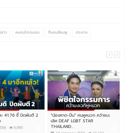
ู้สาว
หมอนโดเรมอน
ที่นอนสีชมพู
ประจาน
 41.76 ชี้ ปิดผับตี 2
"น้องหาด-ปิ่น" คนหูหนวก คว้าชนะ
ว
เลิศ DEAF LGBT STAR
THAILAND...
2566
9,990