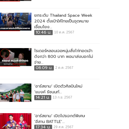
ยกระดับ Thailand Space Week
2024 ตั้งเป้าให้ไทยเป็นจุดหมาย
เชื่อมโยง...
10:46 น.
10 ต.ค. 2567
ไรเดอร์หลอนเจอหนุ่มสั่งไก่ทอดเจ้า
ดังกว่า 800 บาท พอมาส่งบอกไม่
จ่าย...
08:09 น.
2 ต.ค. 2567
‘อาร์สยาม’ เปิดตัวศิลปินใหม่
‘แบงค์ ธัชนนท์...
14:21 น.
13 ก.ย. 2567
‘อาร์สยาม’ เปิดโปรเจกต์พิเศษ
‘อีสาน BATTLE’...
17:34 น.
29 ส.ค. 2567