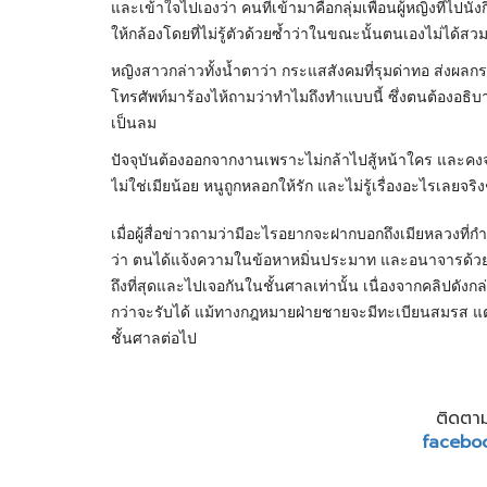
และเข้าใจไปเองว่า คนที่เข้ามาคือกลุ่มเพื่อนผู้หญิงที่ไปน
ให้กล้องโดยที่ไม่รู้ตัวด้วยซ้ำว่าในขณะนั้นตนเองไม่ได้สวมใส่เ
​หญิงสาวกล่าวทั้งน้ำตาว่า กระแสสังคมที่รุมด่าทอ ส่งผ
โทรศัพท์มาร้องไห้ถามว่าทำไมถึงทำแบบนี้ ซึ่งตนต้องอธิ
เป็นลม
ปัจจุบันต้องออกจากงานเพราะไม่กล้าไปสู้หน้าใคร และคงจะไม
ไม่ใช่เมียน้อย หนูถูกหลอกให้รัก และไม่รู้เรื่องอะไรเลยจริง
​เมื่อผู้สื่อข่าวถามว่ามีอะไรอยากจะฝากบอกถึงเมียหลวงที่
ว่า ตนได้แจ้งความในข้อหาหมิ่นประมาท และอนาจารด้วย
ถึงที่สุดและไปเจอกันในชั้นศาลเท่านั้น เนื่องจากคลิปด
กว่าจะรับได้ แม้ทางกฎหมายฝ่ายชายจะมีทะเบียนสมรส แต่
ชั้นศาลต่อไป
ติดตาม
facebo