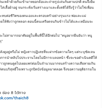
ั่งกินเหล้าด้วยกันเข้ามาหยอกล้อและถ่ายรูปเล่นกันตามปกติ ตนจึงยิ้ม
สื้อผ้าอยู่ จนกระทั่งเริ่มสร่างเมาและตั้งสติได้จึงรู้ว่าไม่ใช่เพื่อน
ลกระทบต่อชีวิตของตนเองและครอบครัวอย่างรุนแรง พ่อและแม่
บายให้ฟังว่าถูกหลอก ตอนนี้ตนเครียดจนกินข้าวไม่ได้และเหมือนจะ
่สามารถอาศัยอยู่ในพื้นที่นี้ได้อีกต่อไป "หนูอยากยืนยันว่า หนู
ๆ"
กำลังดูอยู่หรือไม่ หญิงสาวปฏิเสธที่จะฝากข้อความใดๆ แต่ระบุชัดเจน
การนำคลิปไปประจานโดยไม่มีการเบลอหน้า ซึ่งจะขอดำเนินคดีให้
ังกล่าวถูกคนดูดไปเผยแพร่ต่อเป็นจำนวนมากจนสร้างความเสียหายเกิน
ตนบริสุทธิ์ใจเพราะถูกปิดบังข้อมูลมาตลอด จึงขอความยุติธรรมใน
 ช่อง 8 ได้ทาง
ok.com/thaich8