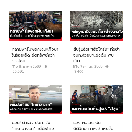
ทลายฟาร์มฟอกเงินแก๊งยา
สืบรู้แล้ว! "เสือโคร่ง" ที่ขย้ำ
ในร้อยเอ็ด ยึดทรัพย์กว่า
จนท.ห้วยขาแข้งดับ พบ
93 ล้าน
เป็น...
5 สิงหาคม 2569
6 สิงหาคม 2569
20,091
8,400
ด่วน! ตำรวจ ปอศ. จับ
รอง ผอ.สถาบัน
"โทน บางแค" คดีฉ้อโกง
นิติวิทยาศาสตร์ เผยขั้น