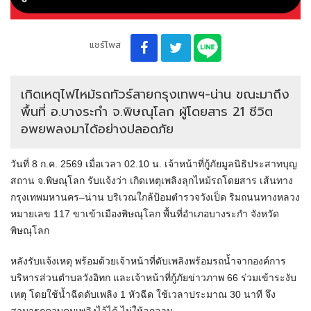
แชร์โพส
เกิดเหตุไฟไหม้รถทัวร์สายกรุงเทพฯ-น่าน ขณะมาถึง
พื้นที่ อ.บางระกำ จ.พิษณุโลก ผู้โดยสาร 21 ชีวิต
อพยพลงมาได้อย่างปลอดภัย
วันที่ 8 ก.ค. 2569 เมื่อเวลา 02.10 น. เจ้าหน้าที่กู้ภัยมูลนิธิประสาทบุญ
สถาน จ.พิษณุโลก รับแจ้งว่า เกิดเหตุเพลิงลุกไหม้รถโดยสาร เส้นทาง
กรุงเทพมหานคร–น่าน บริเวณใกล้ป้อมตำรวจวังเป็ด ริมถนนทางหลวง
หมายเลข 117 ขาเข้าเมืองพิษณุโลก พื้นที่อำเภอบางระกำ จังหวัด
พิษณุโลก
หลังรับแจ้งเหตุ พร้อมด้วยเจ้าหน้าที่ดับเพลิงพร้อมรถน้ำจากองค์การ
บริหารส่วนตำบลวังอิทก และเจ้าหน้าที่กู้ภัยข่าวภาพ 66 ร่วมเข้าระงับ
เหตุ โดยใช้น้ำฉีดดับเพลิง 1 หัวฉีด ใช้เวลาประมาณ 30 นาที จึง