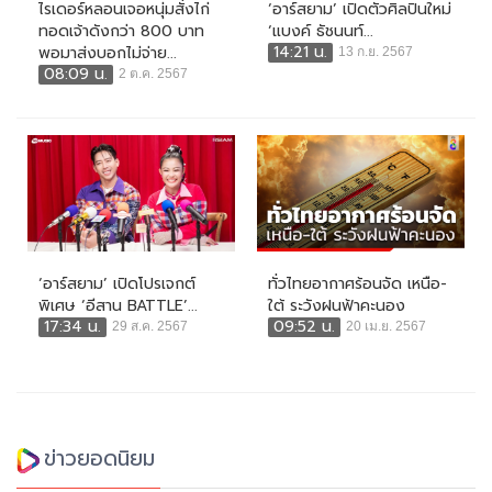
ไรเดอร์หลอนเจอหนุ่มสั่งไก่
‘อาร์สยาม’ เปิดตัวศิลปินใหม่
ทอดเจ้าดังกว่า 800 บาท
‘แบงค์ ธัชนนท์...
14:21 น.
พอมาส่งบอกไม่จ่าย...
13 ก.ย. 2567
08:09 น.
2 ต.ค. 2567
‘อาร์สยาม’ เปิดโปรเจกต์
ทั่วไทยอากาศร้อนจัด เหนือ-
พิเศษ ‘อีสาน BATTLE’...
ใต้ ระวังฝนฟ้าคะนอง
17:34 น.
09:52 น.
29 ส.ค. 2567
20 เม.ย. 2567
ข่าวยอดนิยม