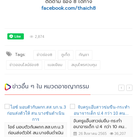
ติดตาม ช่อง 8 ได้ทาง
facebook.com/thaich8
2,874
Tags:
ข่าวช่อง8
ภูเก็ต
กัญชา
ข่าวออนไลน์ช่อง8
เบลเยียม
สมุนไพรควบคุม
ข่าวอื่น ๆ ใน หมวดอาชญากรรม
จับครูแอ๊บสาวข่มขืน-กระทำ
อนาจารเด็ก ป.4 กว่า 10 คน...
ไอซ์ มอบตัวกับผกก.สส.บก.น.3
ก่อนส่งตัวให้ สน.บางชันดำเนิน
26 สิงหาคม 2565
36,207