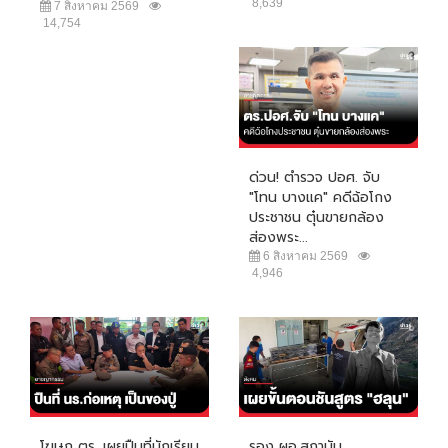
8,639
7 สิงหาคม 2569
14,754
ด่วน! ตำรวจ ปอศ. จับ
"โทน บางแค" คดีฉ้อโกง
ประชาชน ตุ๋นขายกล้อง
ส่องพระ...
6 สิงหาคม 2569
4,946
โฆษก ตร. เผยปืนที่นักเรียน
รอง ผอ.สถาบัน