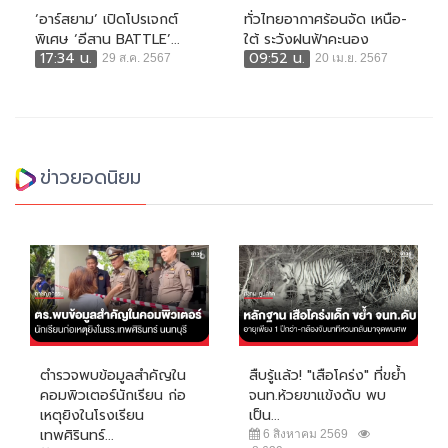
‘อาร์สยาม’ เปิดโปรเจกต์
ทั่วไทยอากาศร้อนจัด เหนือ-
พิเศษ ‘อีสาน BATTLE’...
ใต้ ระวังฝนฟ้าคะนอง
17:34 น.
09:52 น.
29 ส.ค. 2567
20 เม.ย. 2567
ข่าวยอดนิยม
ตำรวจพบข้อมูลสำคัญใน
สืบรู้แล้ว! "เสือโคร่ง" ที่ขย้ำ
คอมพิวเตอร์นักเรียน ก่อ
จนท.ห้วยขาแข้งดับ พบ
เหตุยิงในโรงเรียน
เป็น...
เทพศิรินทร์...
6 สิงหาคม 2569