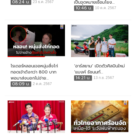
08:24 น.
เป็นจุดหมายเชื่อมโยง...
23 ธ.ค. 2567
10:46 น.
10 ต.ค. 2567
ไรเดอร์หลอนเจอหนุ่มสั่งไก่
‘อาร์สยาม’ เปิดตัวศิลปินใหม่
ทอดเจ้าดังกว่า 800 บาท
‘แบงค์ ธัชนนท์...
14:21 น.
พอมาส่งบอกไม่จ่าย...
13 ก.ย. 2567
08:09 น.
2 ต.ค. 2567