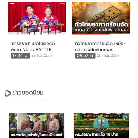
‘อาร์สยาม’ เปิดโปรเจกต์
ทั่วไทยอากาศร้อนจัด เหนือ-
พิเศษ ‘อีสาน BATTLE’...
ใต้ ระวังฝนฟ้าคะนอง
17:34 น.
09:52 น.
29 ส.ค. 2567
20 เม.ย. 2567
ข่าวยอดนิยม