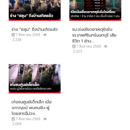
ร่าง "ฮลุน" ถึงบ้านเกิดแล้ว
รบ.เร่งเยียวยาเหตุยิงใน
รร.เทพศิรินทร์นนทบุรี เสีย
7 สิงหาคม 2569
2,238
ชีวิต 1 ล้าน...
7 สิงหาคม 2569
2,123
เก๋งชนศูนย์เด็กเล็ก เมือ
งกาญจน์ พบคนขับ-ผู้
โดยสารฉี่ม่วง...
7 สิงหาคม 2569
2,069