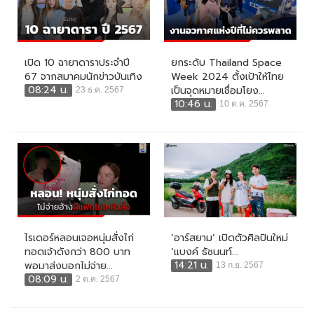
เปิด 10 ฉายาดาราประจำปี
ยกระดับ Thailand Space
67 จากสมาคมนักข่าวบันเทิง
Week 2024 ตั้งเป้าให้ไทย
08:24 น.
เป็นจุดหมายเชื่อมโยง...
23 ธ.ค. 2567
10:46 น.
10 ต.ค. 2567
ไรเดอร์หลอนเจอหนุ่มสั่งไก่
‘อาร์สยาม’ เปิดตัวศิลปินใหม่
ทอดเจ้าดังกว่า 800 บาท
‘แบงค์ ธัชนนท์...
14:21 น.
พอมาส่งบอกไม่จ่าย...
13 ก.ย. 2567
08:09 น.
2 ต.ค. 2567