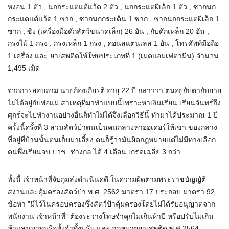
หงอน 1 ตัว , นกกระแตแต้แว้ด 2 ตัว , นกกระแตผีเล็ก 1 ตัว , ซากนก
กระแตแต้แว้ด 1 ซาก , ซากนกกระเต็น 1 ซาก , ซากนกกระแตผีเล็ก 1
ซาก , ซิง (เครื่องมือดักสัตว์ขนาดเล็ก) 26 อัน , กับดักเหล็ก 20 อัน ,
กรงไม้ 1 กรง , กรงเหล็ก 1 กรง , คอนสแตนเลส 1 อัน , โทรศัพท์มือถือ
1 เครื่อง และ ยาเสพติดให้โทษประเภทที่ 1 (เมตแอมเฟตามีน) จำนวน
1,495 เม็ด
จากการสอบถาม นายก้องเกียรติ อายุ 22 ปี กล่าวว่า ตนอยู่กับตากับยาย
ไม่ได้อยู่กับพ่อแม่ สาเหตุที่มาทำแบบนี้เพราะหาเงินเรียน เรียนจันทร์ถึง
ศุกร์จะไปทำงานอย่างอื่นก็ทำไม่ได้จึงเลือกวิธีนี้ ทำมาได้ประมาณ 1 ปี
ครั้งนี้ครั้งที่ 3 ส่วนสัตว์ป่าตนเป็นคนกลางหาออเดอร์ให้เขา ของกลาง
ที่อยู่ที่บ้านนั้นตนเก็บมาเลี้ยง ตนก็รู้ว่ามันผิดกฎหมายแต่ไม่มีทางเลือก
ตนพึ่งเรียนจบ ปวช. ช่างกล ได้ 4 เดือน เกรดเฉลี่ย 3 กว่า
ทั้งนี้ เจ้าหน้าที่จับกุมส่งดำเนินคดี ในความผิดตามพระราชบัญญัติ
สงวนและคุ้มครองสัตว์ป่า พ.ศ. 2562 มาตรา 17 ประกอบ มาตรา 92
ข้อหา "มีไว้ในครอบครองซึ่งสัตว์ป้าคุ้มครองโดยไม่ได้รับอนุญาตจาก
พนักงาน เจ้าหน้าที่" ต้องระวางโทษจำคุกไม่เกินห้าปี หรือปรับไม่เกิน
ห้าแสนบาทหรือทั้งจำทั้งปรับ และ กฎหมายยาเสพติด พ.ศ.2564