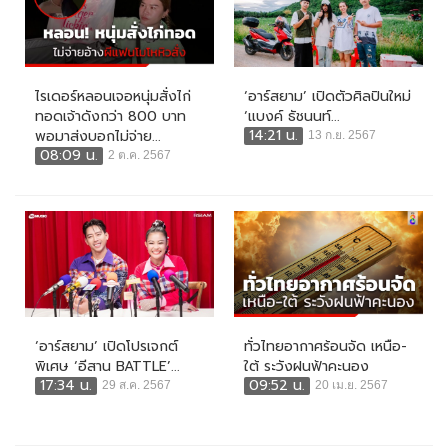
ไรเดอร์หลอนเจอหนุ่มสั่งไก่
‘อาร์สยาม’ เปิดตัวศิลปินใหม่
ทอดเจ้าดังกว่า 800 บาท
‘แบงค์ ธัชนนท์...
14:21 น.
พอมาส่งบอกไม่จ่าย...
13 ก.ย. 2567
08:09 น.
2 ต.ค. 2567
‘อาร์สยาม’ เปิดโปรเจกต์
ทั่วไทยอากาศร้อนจัด เหนือ-
พิเศษ ‘อีสาน BATTLE’...
ใต้ ระวังฝนฟ้าคะนอง
17:34 น.
09:52 น.
29 ส.ค. 2567
20 เม.ย. 2567