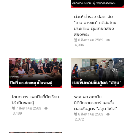
ด่วน! ตำรวจ ปอศ. จับ
"โทน บางแค" คดีฉ้อโกง
ประชาชน ตุ๋นขายกล้อง
ส่องพระ...
6 สิงหาคม 2569
4,906
โฆษก ตร. เผยปืนที่นักเรียน
รอง ผอ.สถาบัน
ใช้ เป็นของปู่
นิติวิทยาศาสตร์ เผยขั้น
ตอนชันสูตร "ฮลุน โซโล่"...
7 สิงหาคม 2569
3,489
6 สิงหาคม 2569
2,072