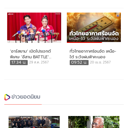
‘อาร์สยาม’ เปิดโปรเจกต์
ทั่วไทยอากาศร้อนจัด เหนือ-
พิเศษ ‘อีสาน BATTLE’...
ใต้ ระวังฝนฟ้าคะนอง
17:34 น.
09:52 น.
29 ส.ค. 2567
20 เม.ย. 2567
ข่าวยอดนิยม