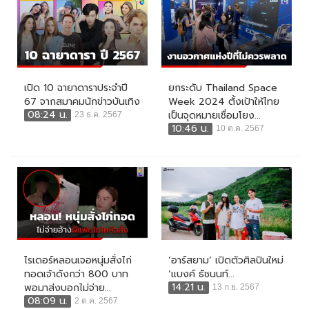
เปิด 10 ฉายาดาราประจำปี
ยกระดับ Thailand Space
67 จากสมาคมนักข่าวบันเทิง
Week 2024 ตั้งเป้าให้ไทย
08:24 น.
เป็นจุดหมายเชื่อมโยง...
23 ธ.ค. 2567
10:46 น.
10 ต.ค. 2567
ไรเดอร์หลอนเจอหนุ่มสั่งไก่
‘อาร์สยาม’ เปิดตัวศิลปินใหม่
ทอดเจ้าดังกว่า 800 บาท
‘แบงค์ ธัชนนท์...
14:21 น.
พอมาส่งบอกไม่จ่าย...
13 ก.ย. 2567
08:09 น.
2 ต.ค. 2567