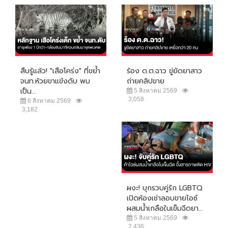
สืบรู้แล้ว! "เสือโคร่ง" ที่ขย้ำ
ร้อง ด.ต.ฉาว ขู่ยัดยาสาว
จนท.ห้วยขาแข้งดับ พบ
ถ่ายคลิปขาย
เป็น...
5 สิงหาคม 2569
3,058
6 สิงหาคม 2569
3,182
ผงะ! บุกรวบคู่รัก LGBTQ
เปิดห้องเช่าลอบขายไอซ์
ผสมน้ำเกลือในเข็มฉีดยา...
5 สิงหาคม 2569
2,436