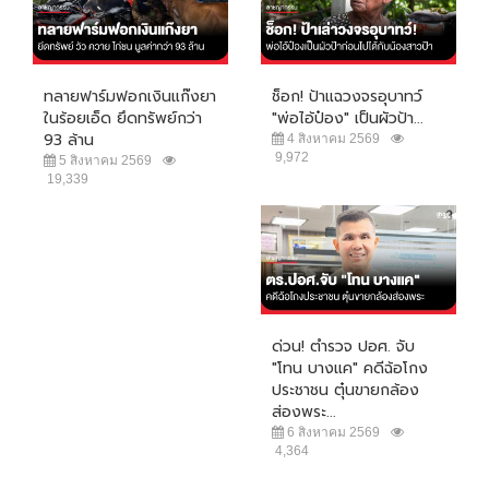
ทลายฟาร์มฟอกเงินแก๊งยา
ช็อก! ป้าแฉวงจรอุบาทว์
ในร้อยเอ็ด ยึดทรัพย์กว่า
"พ่อไอ้ป๋อง" เป็นผัวป้า...
93 ล้าน
4 สิงหาคม 2569
9,972
5 สิงหาคม 2569
19,339
ด่วน! ตำรวจ ปอศ. จับ
"โทน บางแค" คดีฉ้อโกง
ประชาชน ตุ๋นขายกล้อง
ส่องพระ...
6 สิงหาคม 2569
4,364