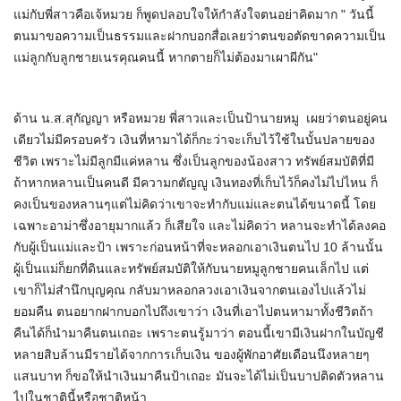
แม่กับพี่สาวคือเจ้หมวย ก็พูดปลอบใจให้กำลังใจตนอย่าคิดมาก " วันนี้
ตนมาขอความเป็นธรรมและฝากบอกสื่อเลยว่าตนขอตัดขาดความเป็น
แม่ลูกกับลูกชายเนรคุณคนนี้ หากตายก็ไม่ต้องมาเผาผีกัน"
ด้าน น.ส.สุกัญญา หรือหมวย พี่สาวและเป็นป้านายหมู เผยว่าตนอยู่คน
เดียวไม่มีครอบครัว เงินที่หามาได้ก็กะว่าจะเก็บไว้ใช้ในบั้นปลายของ
ชีวิต เพราะไม่มีลูกมีแค่หลาน ซึ่งเป็นลูกของน้องสาว ทรัพย์สมบัติที่มี
ถ้าหากหลานเป็นคนดี มีความกตัญญู เงินทองที่เก็บไว้ก็คงไม่ไปไหน ก็
คงเป็นของหลานๆแต่ไม่คิดว่าเขาจะทำกับแม่และตนได้ขนาดนี้ โดย
เฉพาะอาม่าซึ่งอายุมากแล้ว ก็เสียใจ และไม่คิดว่า หลานจะทำได้ลงคอ
กับผู้เป็นแม่และป้า เพราะก่อนหน้าที่จะหลอกเอาเงินตนไป 10 ล้านนั้น
ผู้เป็นแม่ก็ยกที่ดินและทรัพย์สมบัติให้กับนายหมูลูกชายคนเล็กไป แต่
เขาก็ไม่สำนึกบุญคุณ กลับมาหลอกลวงเอาเงินจากตนเองไปแล้วไม่
ยอมคืน ตนอยากฝากบอกไปถึงเขาว่า เงินที่เอาไปตนหามาทั้งชีวิตถ้า
คืนได้ก็นำมาคืนตนเถอะ เพราะตนรู้มาว่า ตอนนี้เขามีเงินฝากในบัญชี
หลายสิบล้านมีรายได้จากการเก็บเงิน ของผู้พักอาศัยเดือนนึงหลายๆ
แสนบาท ก็ขอให้นำเงินมาคืนป้าเถอะ มันจะได้ไม่เป็นบาปติดตัวหลาน
ไปในชาตินี้หรือชาติหน้า