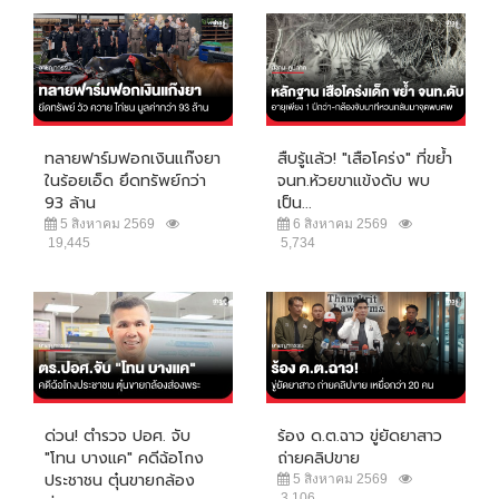
ทลายฟาร์มฟอกเงินแก๊งยา
สืบรู้แล้ว! "เสือโคร่ง" ที่ขย้ำ
ในร้อยเอ็ด ยึดทรัพย์กว่า
จนท.ห้วยขาแข้งดับ พบ
93 ล้าน
เป็น...
5 สิงหาคม 2569
6 สิงหาคม 2569
19,445
5,734
ด่วน! ตำรวจ ปอศ. จับ
ร้อง ด.ต.ฉาว ขู่ยัดยาสาว
"โทน บางแค" คดีฉ้อโกง
ถ่ายคลิปขาย
ประชาชน ตุ๋นขายกล้อง
5 สิงหาคม 2569
3,106