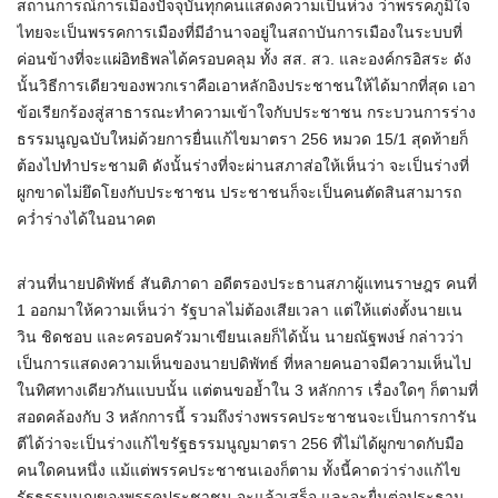
สถานการณ์การเมืองปัจจุบันทุกคนแสดงความเป็นห่วง ว่าพรรคภูมิใจ
ไทยจะเป็นพรรคการเมืองที่มีอำนาจอยู่ในสถาบันการเมืองในระบบที่
ค่อนข้างที่จะแผ่อิทธิพลได้ครอบคลุม ทั้ง สส. สว. และองค์กรอิสระ ดัง
นั้นวิธีการเดียวของพวกเราคือเอาหลักอิงประชาชนให้ได้มากที่สุด เอา
ข้อเรียกร้องสู่สาธารณะทำความเข้าใจกับประชาชน กระบวนการร่าง
ธรรมนูญฉบับใหม่ด้วยการยื่นแก้ไขมาตรา 256 หมวด 15/1 สุดท้ายก็
ต้องไปทำประชามติ ดังนั้นร่างที่จะผ่านสภาส่อให้เห็นว่า จะเป็นร่างที่
ผูกขาดไม่ยึดโยงกับประชาชน ประชาชนก็จะเป็นคนตัดสินสามารถ
คว่ำร่างได้ในอนาคต
ส่วนที่นายปดิพัทธ์ สันติภาดา อดีตรองประธานสภาผู้แทนราษฎร คนที่
1 ออกมาให้ความเห็นว่า รัฐบาลไม่ต้องเสียเวลา แต่ให้แต่งตั้งนายเน
วิน ชิดชอบ และครอบครัวมาเขียนเลยก็ได้นั้น นายณัฐพงษ์ กล่าวว่า
เป็นการแสดงความเห็นของนายปดิพัทธ์ ที่หลายคนอาจมีความเห็นไป
ในทิศทางเดียวกันแบบนั้น แต่ตนขอย้ำใน 3 หลักการ เรื่องใดๆ ก็ตามที่
สอดคล้องกับ 3 หลักการนี้ รวมถึงร่างพรรคประชาชนจะเป็นการการัน
ตีได้ว่าจะเป็นร่างแก้ไขรัฐธรรมนูญมาตรา 256 ที่ไม่ได้ผูกขาดกับมือ
คนใดคนหนึ่ง แม้แต่พรรคประชาชนเองก็ตาม ทั้งนี้คาดว่าร่างแก้ไข
รัฐธรรมนูญของพรรคประชาชน จะแล้วเสร็จ และจะยื่นต่อประธาน