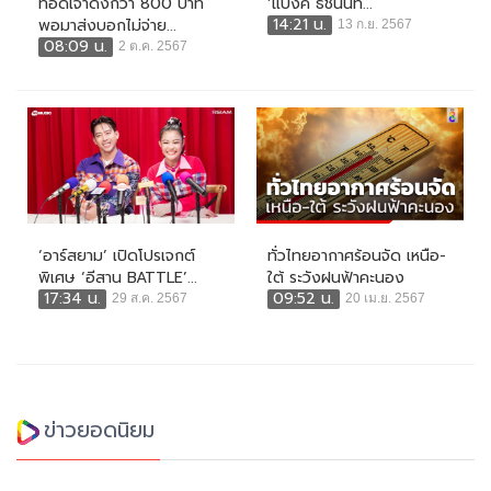
ทอดเจ้าดังกว่า 800 บาท
‘แบงค์ ธัชนนท์...
14:21 น.
พอมาส่งบอกไม่จ่าย...
13 ก.ย. 2567
08:09 น.
2 ต.ค. 2567
‘อาร์สยาม’ เปิดโปรเจกต์
ทั่วไทยอากาศร้อนจัด เหนือ-
พิเศษ ‘อีสาน BATTLE’...
ใต้ ระวังฝนฟ้าคะนอง
17:34 น.
09:52 น.
29 ส.ค. 2567
20 เม.ย. 2567
ข่าวยอดนิยม