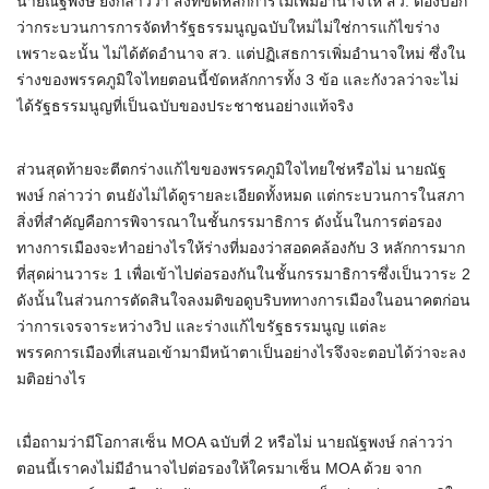
นายณัฐพงษ์ ยังกล่าวว่า สิ่งที่ขัดหลักการไม่เพิ่มอำนาจให้ สว. ต้องบอก
ว่ากระบวนการการจัดทำรัฐธรรมนูญฉบับใหม่ไม่ใช่การแก้ไขร่าง
เพราะฉะนั้น ไม่ได้ตัดอำนาจ สว. แต่ปฏิเสธการเพิ่มอำนาจใหม่ ซึ่งใน
ร่างของพรรคภูมิใจไทยตอนนี้ขัดหลักการทั้ง 3 ข้อ และกังวลว่าจะไม่
ได้รัฐธรรมนูญที่เป็นฉบับของประชาชนอย่างแท้จริง
ส่วนสุดท้ายจะตีตกร่างแก้ไขของพรรคภูมิใจไทยใช่หรือไม่ นายณัฐ
พงษ์ กล่าวว่า ตนยังไม่ได้ดูรายละเอียดทั้งหมด แต่กระบวนการในสภา
สิ่งที่สำคัญคือการพิจารณาในชั้นกรรมาธิการ ดังนั้นในการต่อรอง
ทางการเมืองจะทำอย่างไรให้ร่างที่มองว่าสอดคล้องกับ 3 หลักการมาก
ที่สุดผ่านวาระ 1 เพื่อเข้าไปต่อรองกันในชั้นกรรมาธิการซึ่งเป็นวาระ 2
ดังนั้นในส่วนการตัดสินใจลงมติขอดูบริบททางการเมืองในอนาคตก่อน
ว่าการเจรจาระหว่างวิป และร่างแก้ไขรัฐธรรมนูญ แต่ละ
พรรคการเมืองที่เสนอเข้ามามีหน้าตาเป็นอย่างไรจึงจะตอบได้ว่าจะลง
มติอย่างไร
เมื่อถามว่ามีโอกาสเซ็น MOA ฉบับที่ 2 หรือไม่ นายณัฐพงษ์ กล่าวว่า
ตอนนี้เราคงไม่มีอำนาจไปต่อรองให้ใครมาเซ็น MOA ด้วย จาก