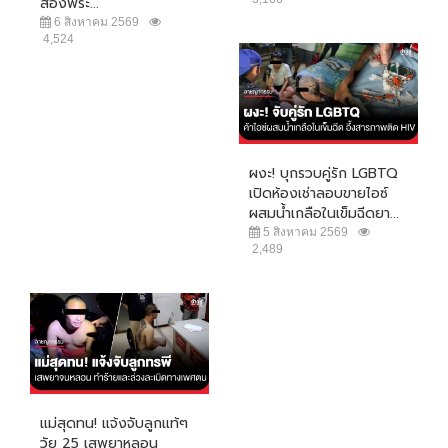
ส่องพระ...
6 สิงหาคม 2569
4,524
ผงะ! บุกรวบคู่รัก LGBTQ
เปิดห้องเช่าลอบขายไอซ์
ผสมน้ำเกลือในเข็มฉีดยา...
5 สิงหาคม 2569
2,489
แม่สุดทน! แจ้งจับลูกแท้ๆ
วัย 25 เสพยาหลอน