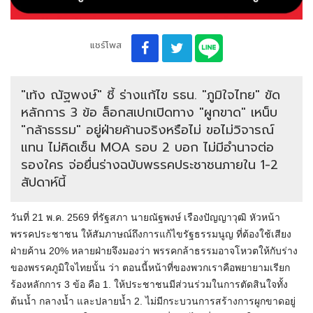
แชร์โพส
"เท้ง ณัฐพงษ์" ชี้ ร่างแก้ไข รธน. "ภูมิใจไทย" ขัด
หลักการ 3 ข้อ ล็อกสเปกเปิดทาง "ผูกขาด" เหน็บ
"กล้าธรรม" อยู่ฝ่ายค้านจริงหรือไม่ ขอไม่วิจารณ์
แทน ไม่คิดเซ็น MOA รอบ 2 บอก ไม่มีอำนาจต่อ
รองใคร จ่อยื่นร่างฉบับพรรคประชาชนภายใน 1-2
สัปดาห์นี้
วันที่ 21 พ.ค. 2569 ที่รัฐสภา นายณัฐพงษ์ เรืองปัญญาวุฒิ หัวหน้า
พรรคประชาชน ให้สัมภาษณ์ถึงการแก้ไขรัฐธรรมนูญ ที่ต้องใช้เสียง
ฝ่ายค้าน 20% หลายฝ่ายจึงมองว่า พรรคกล้าธรรมอาจโหวตให้กับร่าง
ของพรรคภูมิใจไทยนั้น ว่า ตอนนี้หน้าที่ของพวกเราคือพยายามเรียก
ร้องหลักการ 3 ข้อ คือ 1. ให้ประชาชนมีส่วนร่วมในการตัดสินใจทั้ง
ต้นน้ำ กลางน้ำ และปลายน้ำ 2. ไม่มีกระบวนการสร้างการผูกขาดอยู่