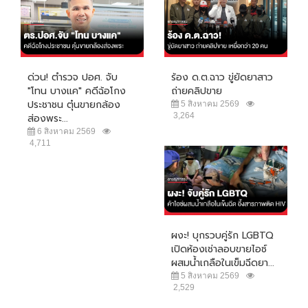
ด่วน! ตำรวจ ปอศ. จับ
ร้อง ด.ต.ฉาว ขู่ยัดยาสาว
"โทน บางแค" คดีฉ้อโกง
ถ่ายคลิปขาย
ประชาชน ตุ๋นขายกล้อง
5 สิงหาคม 2569
3,264
ส่องพระ...
6 สิงหาคม 2569
4,711
ผงะ! บุกรวบคู่รัก LGBTQ
เปิดห้องเช่าลอบขายไอซ์
ผสมน้ำเกลือในเข็มฉีดยา...
5 สิงหาคม 2569
2,529