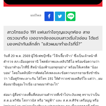
แชร์โพส
สาวโทรแจ้ง 191 แฟนเก่าไขกุญแจบุกห้อง สาย
ตรวจมาถึง เจอฉากง้องอนจนสาวเริ่มใจอ่อน ได้แต่
มองหน้ากันเลิ่กลั่ก "แล้วผมมาทำอะไรที่นี่?"
วันที่ 20 พ.ค. 2569 ผู้ใช้เฟซบุ๊กชื่อ “โจ๊กเจี๊ยวจ๊าว” ซึ่งเป็นเจ้าหน้าที่
ตำรวจ สภ.เมืองอุดรธานี โพสต์ภาพและคลิปวิดีโอ พร้อมข้อความว่า
“ฉันมาทำอะไรที่นี่ สีหน้าน้องฟ้าบอกทุกอย่าง” พร้อมให้เครดิต “น้อง
บอม” โดยในคลิปมีการตัดต่อใส่เพลงและข้อความบรรยายเชิงขำขัน
ว่า “เมื่อคู่รักทะเลาะกัน ได้โทร 191 ให้ตำรวจช่วยเคลียร์ใจ แต่ว่า...ผม
ต้องมายืนดูอะไรเนี่ย เอาผมมาทำอะไร”
ต่อมา ผู้สื่อข่าวลงพื้นที่สอบถามตำรวจที่เข้าไประงับเหตุ ทราบว่าเป็น
ส.ต.อ.ทวิชัย โสภาวนัส หรือ “หมู่ฟ้า” และ ส.ต.ท.ศิรัช เครือบุญ หรือ