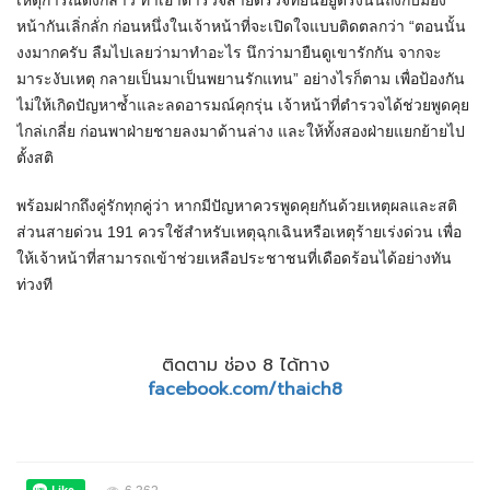
เหตุการณ์ดังกล่าว ทำเอาตำรวจสายตรวจที่ยืนอยู่ตรงนั้นถึงกับมอง
หน้ากันเลิ่กลั่ก ก่อนหนึ่งในเจ้าหน้าที่จะเปิดใจแบบติดตลกว่า “ตอนนั้น
งงมากครับ ลืมไปเลยว่ามาทำอะไร นึกว่ามายืนดูเขารักกัน จากจะ
มาระงับเหตุ กลายเป็นมาเป็นพยานรักแทน” อย่างไรก็ตาม เพื่อป้องกัน
ไม่ให้เกิดปัญหาซ้ำและลดอารมณ์คุกรุ่น เจ้าหน้าที่ตำรวจได้ช่วยพูดคุย
ไกล่เกลี่ย ก่อนพาฝ่ายชายลงมาด้านล่าง และให้ทั้งสองฝ่ายแยกย้ายไป
ตั้งสติ
พร้อมฝากถึงคู่รักทุกคู่ว่า หากมีปัญหาควรพูดคุยกันด้วยเหตุผลและสติ
ส่วนสายด่วน 191 ควรใช้สำหรับเหตุฉุกเฉินหรือเหตุร้ายเร่งด่วน เพื่อ
ให้เจ้าหน้าที่สามารถเข้าช่วยเหลือประชาชนที่เดือดร้อนได้อย่างทัน
ท่วงที
ติดตาม ช่อง 8 ได้ทาง
facebook.com/thaich8