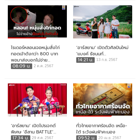
ไรเดอร์หลอนเจอหนุ่มสั่งไก่
‘อาร์สยาม’ เปิดตัวศิลปินใหม่
ทอดเจ้าดังกว่า 800 บาท
‘แบงค์ ธัชนนท์...
14:21 น.
พอมาส่งบอกไม่จ่าย...
13 ก.ย. 2567
08:09 น.
2 ต.ค. 2567
‘อาร์สยาม’ เปิดโปรเจกต์
ทั่วไทยอากาศร้อนจัด เหนือ-
พิเศษ ‘อีสาน BATTLE’...
ใต้ ระวังฝนฟ้าคะนอง
17:34 น.
09:52 น.
29 ส.ค. 2567
20 เม.ย. 2567