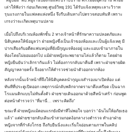
“หมู่บอม” ผบ.หมู่งานป้องกันและปราบปราม สภ.เมืองอุดรธานี พร้อม
เล่าให้ฟังว่า ก่อนเกิดเหตุ ศูนย์วิทยุ 191 ได้รับแจ้งเหตุทะเลาะวิวาท
รุนแรงภายในแฟลตแห่งหนึ่ง จึงรีบเดินทางไปตรวจสอบทันที เพราะ
เกรงว่าจะเกิดเหตุบานปลาย
เมื่อไปถึงบริเวณห้องพักชั้น 2 ทางเจ้าหน้าที่รักษาความปลอดภัยและ
นิติบุคคลให้ข้อมูลว่า ฝ่ายหญิงซึ่งเป็นเจ้าของห้องและเป็นผู้แจ้งเหตุ มี
ปากเสียงกับอดีตแฟนหนุ่มที่ยังมีกุญแจห้องอยู่ และแอบเข้ามาภายใน
ห้องโดยไม่ยอมออกไป แม้ฝ่ายหญิงจะพยายามไล่แล้วก็ตาม โดยฝ่าย
หญิงยืนยันว่าเลิกรากันแล้ว ไม่ต้องการกลับมาคืนดี เพราะฝ่ายชายผิด
สัญญาหลายครั้ง จึงอยากให้ตำรวจช่วยนำตัวออกจากห้อง
หลังจากนั้นเจ้าหน้าที่จึงให้นิติบุคคลนำกุญแจสำรองมาเปิดห้อง แต่
ทันทีที่ประตูเปิดออก เหตุการณ์กลับพลิกจากดรามาตึงเครียด เป็นฉาก
โรแมนติกแบบไม่ทันตั้งตัว ฝ่ายชายเดินออกมาด้วยสีหน้าเศร้า ก่อนพูด
ต่อหน้าตำรวจว่า “ที่มานี่… เพราะคิดถึง”
ขณะที่ ฝ่ายหญิงแม้ตอนแรกยังมีท่าทีไม่พอใจ บอกว่า “ฉันไม่ให้อภัยเธอ
แล้ว” แต่ฝ่ายชายกลับเดินเข้าสวมกอดง้อกลางวงตำรวจ ทำเอาฝ่าย
หญิงจากที่กำลังโกรธ ถึงกับยืนนิ่งและเริ่มใจอ่อนตามภาพในคลิป