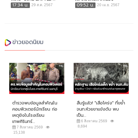
17:34 น.
09:52 น.
29 ส.ค. 2567
20 เม.ย. 2567
ข่าวยอดนิยม
ตำรวจพบข้อมูลสำคัญใน
สืบรู้แล้ว! "เสือโคร่ง" ที่ขย้ำ
คอมพิวเตอร์นักเรียน ก่อ
จนท.ห้วยขาแข้งดับ พบ
เหตุยิงในโรงเรียน
เป็น...
เทพศิรินทร์...
6 สิงหาคม 2569
8,694
7 สิงหาคม 2569
15,138