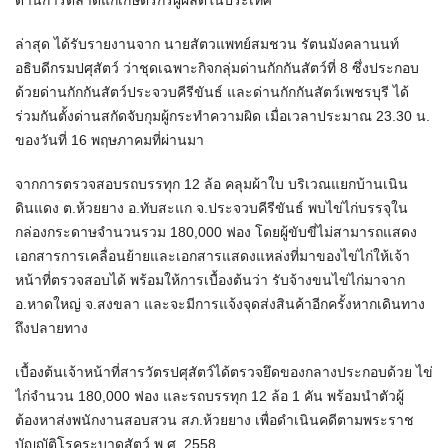
ด้านการตลาดแก่เกษตรกรผู้ผลิตในประเทศ
​ล่าสุด ได้รับรายงานจาก นายสัตวแพทย์สมชวน รัตนมังคลานนท์
อธิบดีกรมปศุสัตว์ ว่าชุดเฉพาะกิจกลุ่มด่านกักกันสัตว์ที่ 8 ซึ่งประกอบ
ด้วยด่านกักกันสัตว์ประจวบคีรีขันธ์ และด่านกักกันสัตว์เพชรบุรี ได้
ร่วมกันตั้งด่านสกัดจับกุมผู้กระทำความผิด เมื่อเวลาประมาณ 23.30 น.
ของวันที่ 16 พฤษภาคมที่ผ่านมา
​จากการตรวจสอบรถบรรทุก 12 ล้อ คลุมผ้าใบ บริเวณแยกบ้านเนิน
ดินแดง ต.ห้วยยาง อ.ทับสะแก จ.ประจวบคีรีขันธ์ พบไข่ไก่บรรจุใน
กล่องกระดาษจำนวนรวม 180,000 ฟอง โดยผู้ขับขี่ไม่สามารถแสดง
เอกสารการเคลื่อนย้ายและเอกสารแสดงแหล่งที่มาของไข่ไก่ให้เจ้า
หน้าที่ตรวจสอบได้ พร้อมให้การเบื้องต้นว่า รับจ้างขนไข่ไก่มาจาก
อ.หาดใหญ่ จ.สงขลา และจะมีการแจ้งจุดส่งสินค้าอีกครั้งหากเดินทาง
ถึงปลายทาง
​เบื้องต้นเจ้าหน้าที่สารวัตรปศุสัตว์ได้ตรวจยึดของกลางประกอบด้วย ไข่
ไก่จำนวน 180,000 ฟอง และรถบรรทุก 12 ล้อ 1 คัน พร้อมนำตัวผู้
ต้องหาส่งพนักงานสอบสวน สภ.ห้วยยาง เพื่อดำเนินคดีตามพระราช
บัญญัติโรคระบาดสัตว์ พ.ศ. 2558