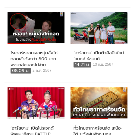
ไรเดอร์หลอนเจอหนุ่มสั่งไก่
‘อาร์สยาม’ เปิดตัวศิลปินใหม่
ทอดเจ้าดังกว่า 800 บาท
‘แบงค์ ธัชนนท์...
14:21 น.
พอมาส่งบอกไม่จ่าย...
13 ก.ย. 2567
08:09 น.
2 ต.ค. 2567
‘อาร์สยาม’ เปิดโปรเจกต์
ทั่วไทยอากาศร้อนจัด เหนือ-
พิเศษ ‘อีสาน BATTLE’...
ใต้ ระวังฝนฟ้าคะนอง