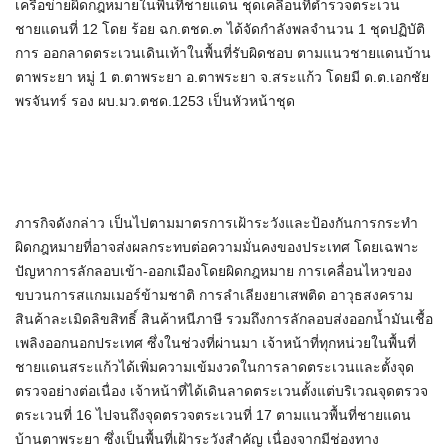
เครือข่ายผิดกฎหมายในพื้นที่ชายแดน ชุดเคลื่อนที่ตำรวจตระเวน
ชายแดนที่ 12 โดย ร้อย ฉก.ตชด.๓ ได้จัดกำลังพลจำนวน 1 ชุดปฏิบัติ
การ ออกลาดตระเวนเดินเท้าในพื้นที่รับผิดชอบ ตามแนวชายแดนบ้าน
ตาพระยา หมู่ 1 ต.ตาพระยา อ.ตาพระยา จ.สระแก้ว โดยมี ด.ต.เอกชัย
พรจันทร์ รอง ผบ.มว.ตชด.1253 เป็นหัวหน้าชุด
ภารกิจดังกล่าว เป็นไปตามมาตรการเฝ้าระวังและป้องกันการกระทำ
ผิดกฎหมายที่อาจส่งผลกระทบต่อความมั่นคงของประเทศ โดยเฉพาะ
ปัญหาการลักลอบเข้า-ออกเมืองโดยผิดกฎหมาย การเคลื่อนไหวของ
ขบวนการสแกมเมอร์ข้ามชาติ การลำเลียงยาเสพติด อาวุธสงคราม
สินค้าละเมิดลิขสิทธิ์ สินค้าหนีภาษี รวมถึงการลักลอบส่งออกน้ำมันเชื้อ
เพลิงออกนอกประเทศ ซึ่งในช่วงที่ผ่านมา เจ้าหน้าที่ทุกหน่วยในพื้นที่
ชายแดนสระแก้วได้เพิ่มความเข้มงวดในการลาดตระเวนและตั้งจุด
ตรวจอย่างต่อเนื่อง เจ้าหน้าที่ได้เดินลาดตระเวนตั้งแต่บริเวณจุดตรวจ
ตระเวนที่ 16 ไปจนถึงจุดตรวจตระเวนที่ 17 ตามแนวพื้นที่ชายแดน
บ้านตาพระยา ซึ่งเป็นพื้นที่เฝ้าระวังสำคัญ เนื่องจากมีช่องทาง