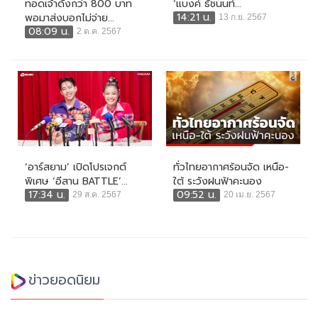
ทอดเจ้าดังกว่า 800 บาท
‘แบงค์ ธัชนนท์...
14:21 น.
พอมาส่งบอกไม่จ่าย...
13 ก.ย. 2567
08:09 น.
2 ต.ค. 2567
‘อาร์สยาม’ เปิดโปรเจกต์
ทั่วไทยอากาศร้อนจัด เหนือ-
พิเศษ ‘อีสาน BATTLE’...
ใต้ ระวังฝนฟ้าคะนอง
17:34 น.
09:52 น.
29 ส.ค. 2567
20 เม.ย. 2567
ข่าวยอดนิยม