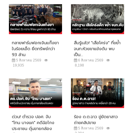
ทลายฟาร์มฟอกเงินแก๊งยา
สืบรู้แล้ว! "เสือโคร่ง" ที่ขย้ำ
ในร้อยเอ็ด ยึดทรัพย์กว่า
จนท.ห้วยขาแข้งดับ พบ
93 ล้าน
เป็น...
5 สิงหาคม 2569
6 สิงหาคม 2569
19,935
8,198
ด่วน! ตำรวจ ปอศ. จับ
ร้อง ด.ต.ฉาว ขู่ยัดยาสาว
"โทน บางแค" คดีฉ้อโกง
ถ่ายคลิปขาย
ประชาชน ตุ๋นขายกล้อง
5 สิงหาคม 2569