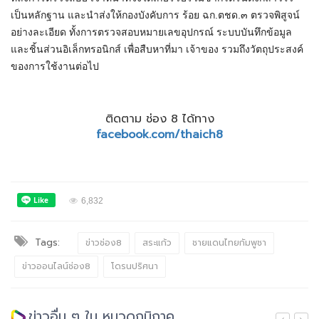
เป็นหลักฐาน และนำส่งให้กองบังคับการ ร้อย ฉก.ตชด.๓ ตรวจพิสูจน์
อย่างละเอียด ทั้งการตรวจสอบหมายเลขอุปกรณ์ ระบบบันทึกข้อมูล
และชิ้นส่วนอิเล็กทรอนิกส์ เพื่อสืบหาที่มา เจ้าของ รวมถึงวัตถุประสงค์
ของการใช้งานต่อไป
ติดตาม ช่อง 8 ได้ทาง
facebook.com/thaich8
6,832
Tags:
ข่าวช่อง8
สระแก้ว
ชายแดนไทยกัมพูชา
ข่าวออนไลน์ช่อง8
โดรนปริศนา
ข่าวอื่น ๆ ใน หมวดภูมิภาค