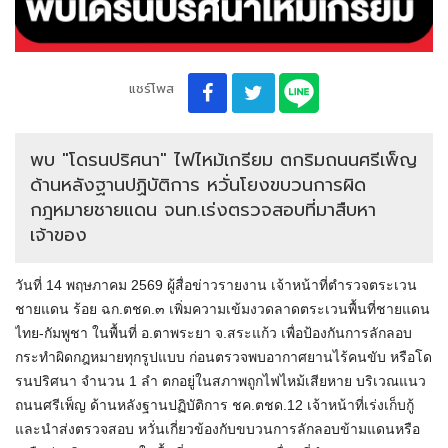
แชร์โพส
พบ "โดรนปริศนา" ไฟไหม้เกรียม ตกริมถนนศรีเพ็ญ
ด้านหลังฐานปฏิบัติการ หวั่นโยงขบวนการผิด
กฎหมายชายแดน จนท.เร่งตรวจสอบที่มาสืบหา
เจ้าของ
วันที่ 14 พฤษภาคม 2569 ผู้สื่อข่าวรายงาน เจ้าหน้าที่ตำรวจตระเวน
ชายแดน ร้อย ฉก.ตชด.๓ เพิ่มความเข้มงวดลาดตระเวนพื้นที่ชายแดน
ไทย-กัมพูชา ในพื้นที่ อ.ตาพระยา จ.สระแก้ว เพื่อป้องกันการลักลอบ
กระทำผิดกฎหมายทุกรูปแบบ ก่อนตรวจพบอากาศยานไร้คนขับ หรือโด
รนปริศนา จำนวน 1 ลำ ตกอยู่ในสภาพถูกไฟไหม้เสียหาย บริเวณแนว
ถนนศรีเพ็ญ ด้านหลังฐานปฏิบัติการ ชค.ตชด.12 เจ้าหน้าที่เร่งเก็บกู้
และนำส่งตรวจสอบ หวั่นเกี่ยวข้องกับขบวนการลักลอบข้ามแดนหรือ