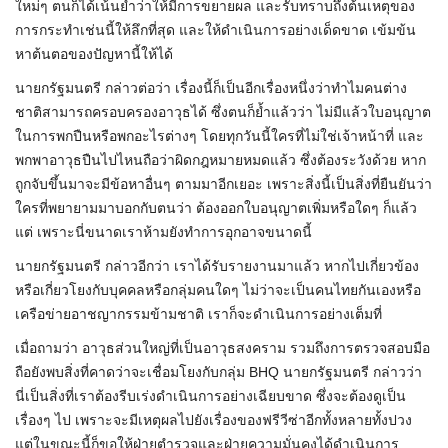
ใหม่ๆ ตนก็ได้เน้นย้ำว่าให้มีการขยายผล และรับทราบถึงต้นเหตุของ
การกระทำเช่นนี้ให้ลึกที่สุด และให้ดำเนินการอย่างเด็ดขาด เข้มข้น
หาต้นตอของปัญหานี้ให้ได้
นายกรัฐมนตรี กล่าวต่อว่า เรื่องนี้ก็เป็นอีกเรื่องหนึ่งว่าทำไมคนต่าง
ชาติสามารถครอบครองอาวุธได้ ซึ่งตนก็ย้ำแล้วว่า ไม่มีแล้วใบอนุญาต
ในการพกปืนหรือพกอะไรต่างๆ โดยทุกวันนี้ใครที่ไม่ใช่เจ้าหน้าที่ และ
พกพาอาวุธปืนไปไหนถือว่าผิดกฎหมายหมดแล้ว ซึ่งต้องระวังด้วย หาก
ถูกจับขึ้นมาจะมีข้อหาอื่นๆ ตามมาอีกเยอะ เพราะสิ่งนี้เป็นสิ่งที่ยืนยันว่า
ใครที่พยายามมาบอกกับตนว่า ต้องออกใบอนุญาตเพิ่มหรือใดๆ ก็แล้ว
แต่ เพราะนี่ขนาดเราห้ามยังทำการอุกอาจขนาดนี้
นายกรัฐมนตรี กล่าวอีกว่า เราได้รับรายงานมาแล้ว หากไปเกี่ยวข้อง
หรือเกี่ยวโยงกับบุคคลหรือกลุ่มคนใดๆ ไม่ว่าจะเป็นคนไทยกันเองหรือ
เครือข่ายอาชญากรรมข้ามชาติ เราก็จะดำเนินการอย่างเต็มที่
เมื่อถามว่า อาวุธส่วนใหญ่ที่เป็นอาวุธสงคราม รวมถึงการตรวจสอบมือ
ถือยังพบสิ่งที่คาดว่าจะเชื่อมโยงกับกลุ่ม BHQ นายกรัฐมนตรี กล่าวว่า
นี่เป็นสิ่งที่เราต้องรีบเร่งดำเนินการอย่างเฉียบขาด ซึ่งจะต้องดูเป็น
เรื่องๆ ไป เพราะจะมีเหตุผลไปยังเรื่องของฟรีวีซ่าอีกทั้งหลายทั้งปวง
แต่ในขณะนี้ก็ขอให้ฝ่ายตำรวจและฝ่ายความมั่นคงได้ดำเนินการ