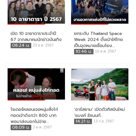
เปิด 10 ฉายาดาราประจำปี
ยกระดับ Thailand Space
67 จากสมาคมนักข่าวบันเทิง
Week 2024 ตั้งเป้าให้ไทย
08:24 น.
เป็นจุดหมายเชื่อมโยง...
23 ธ.ค. 2567
10:46 น.
10 ต.ค. 2567
ไรเดอร์หลอนเจอหนุ่มสั่งไก่
‘อาร์สยาม’ เปิดตัวศิลปินใหม่
ทอดเจ้าดังกว่า 800 บาท
‘แบงค์ ธัชนนท์...
14:21 น.
พอมาส่งบอกไม่จ่าย...
13 ก.ย. 2567
08:09 น.
2 ต.ค. 2567