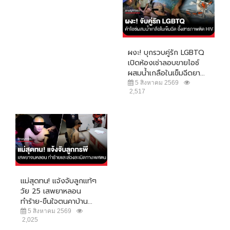
ผงะ! บุกรวบคู่รัก LGBTQ
เปิดห้องเช่าลอบขายไอซ์
ผสมน้ำเกลือในเข็มฉีดยา...
5 สิงหาคม 2569
2,517
แม่สุดทน! แจ้งจับลูกแท้ๆ
วัย 25 เสพยาหลอน
ทำร้าย-ขืนใจตนคาบ้าน...
5 สิงหาคม 2569
2,025