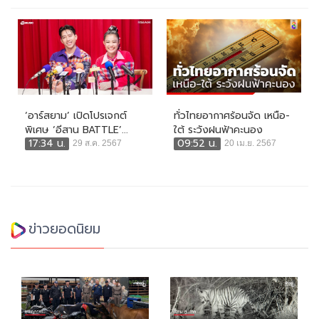
‘อาร์สยาม’ เปิดโปรเจกต์
ทั่วไทยอากาศร้อนจัด เหนือ-
พิเศษ ‘อีสาน BATTLE’...
ใต้ ระวังฝนฟ้าคะนอง
17:34 น.
09:52 น.
29 ส.ค. 2567
20 เม.ย. 2567
ข่าวยอดนิยม