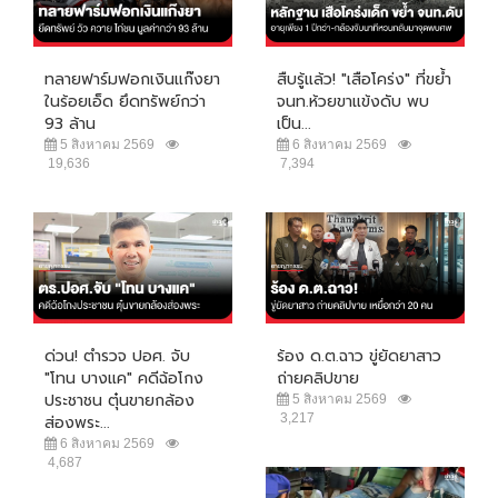
ทลายฟาร์มฟอกเงินแก๊งยา
สืบรู้แล้ว! "เสือโคร่ง" ที่ขย้ำ
ในร้อยเอ็ด ยึดทรัพย์กว่า
จนท.ห้วยขาแข้งดับ พบ
93 ล้าน
เป็น...
5 สิงหาคม 2569
6 สิงหาคม 2569
19,636
7,394
ด่วน! ตำรวจ ปอศ. จับ
ร้อง ด.ต.ฉาว ขู่ยัดยาสาว
"โทน บางแค" คดีฉ้อโกง
ถ่ายคลิปขาย
ประชาชน ตุ๋นขายกล้อง
5 สิงหาคม 2569
3,217
ส่องพระ...
6 สิงหาคม 2569
4,687