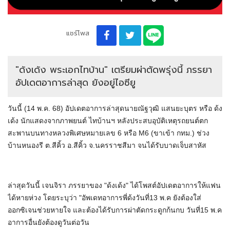
แชร์โพส
"ด้งเด้ง พระเอกไทบ้าน" เตรียมผ่าตัดพรุ่งนี้ ภรรยา
อัปเดตอาการล่าสุด ยังอยู่ไอซียู
วันนี้ (14 พ.ค. 68) อัปเดตอาการล่าสุดนายณัฐวุฒิ แสนยะบุตร หรือ ด้ง
เด้ง นักแสดงจากภาพยนต์ ไทบ้านฯ หลังประสบอุบัติเหตุรถยนต์ตก
สะพานบนทางหลวงพิเศษหมายเลข 6 หรือ M6 (ขาเข้า กทม.) ช่วง
บ้านหนองรี ต.สีคิ้ว อ.สีคิ้ว จ.นครราชสีมา จนได้รับบาดเจ็บสาหัส
ล่าสุดวันนี้ เจนจิรา ภรรยาของ "ด้งเด้ง" ได้โพสต์อัปเดตอาการให้แฟน
ได้หายห่วง โดยระบุว่า "อัพเดทอาการพี่ด้งวันที่13 พ.ค ยังต้องใส่
ออกซิเจนช่วยหายใจ และต้องได้รับการผ่าตัดกระดูกก้นกบ วันที่15 พ.ค
อาการอื่นยังต้องดูวันต่อวัน