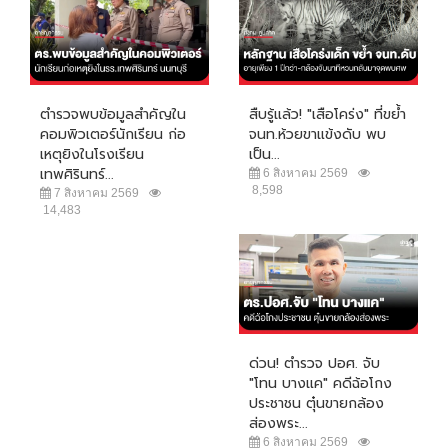
ตำรวจพบข้อมูลสำคัญใน
สืบรู้แล้ว! "เสือโคร่ง" ที่ขย้ำ
คอมพิวเตอร์นักเรียน ก่อ
จนท.ห้วยขาแข้งดับ พบ
เหตุยิงในโรงเรียน
เป็น...
เทพศิรินทร์...
6 สิงหาคม 2569
8,598
7 สิงหาคม 2569
14,483
ด่วน! ตำรวจ ปอศ. จับ
"โทน บางแค" คดีฉ้อโกง
ประชาชน ตุ๋นขายกล้อง
ส่องพระ...
6 สิงหาคม 2569