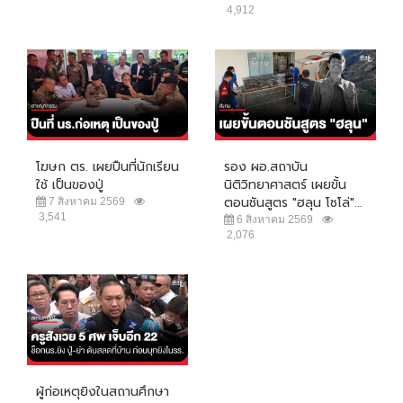
4,912
โฆษก ตร. เผยปืนที่นักเรียน
รอง ผอ.สถาบัน
ใช้ เป็นของปู่
นิติวิทยาศาสตร์ เผยขั้น
ตอนชันสูตร "ฮลุน โซโล่"...
7 สิงหาคม 2569
3,541
6 สิงหาคม 2569
2,076
ผู้ก่อเหตุยิงในสถานศึกษา